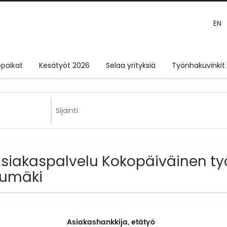
EN
paikat
Kesätyöt 2026
Selaa yrityksiä
Työnhakuvinkit
Asiakaspalvelu Kokopäiväinen ty
uumäki
Asiakashankkija, etätyö