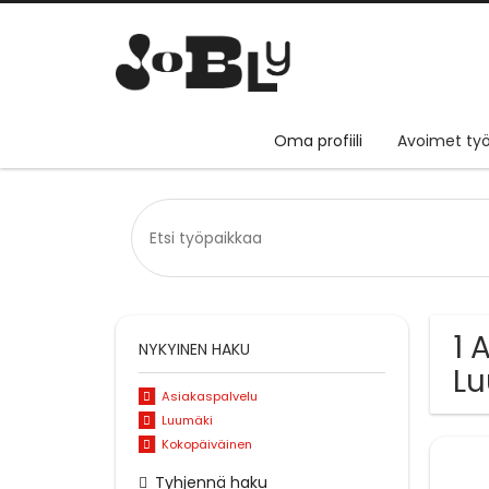
Oma profiili
Avoimet työ
1 
NYKYINEN HAKU
L
Asiakaspalvelu
Luumäki
Kokopäiväinen
Tyhjennä haku