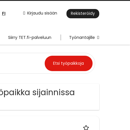
FI
Kirjaudu sisään
Rekisteröidy
Siirry TET.fi-palveluun
Työnantajille
öpaikka sijainnissa