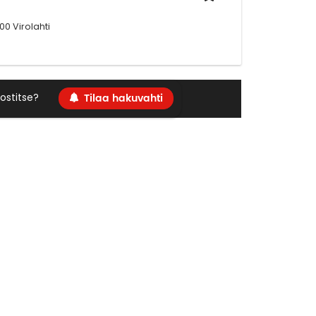
0 Virolahti
Tilaa hakuvahti
ostitse?