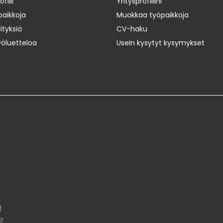
iili
Yritysprofiilini
paikkoja
Muokkaa työpaikkoja
ityksiä
CV-haku
yöluetteloa
Usein kysytyt kysymykset