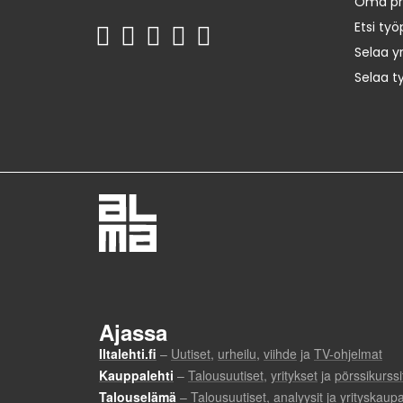
Oma prof
Etsi työ
Selaa yr
Selaa t