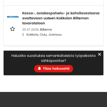
Kassa-, asiakaspalvelu- ja kahvilavastaava
avattavaan uuteen Kokkolan Bilteman
tavarataloon
20.07.2026,
Biltema
Kokkola, Oulu, Joensuu
✕
Haluatko suosituksia samankaltaisista työpaikoista
sähköpostitse?
Tilaa hakuvahti