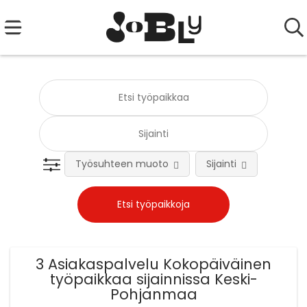
Työsuhteen muoto
Sijainti
Tehtä
3 Asiakaspalvelu Kokopäiväinen
työpaikkaa sijainnissa Keski-
Pohjanmaa