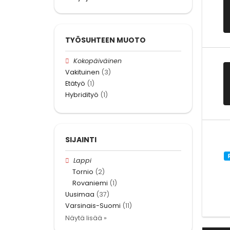
TYÖSUHTEEN MUOTO
Kokopäiväinen
Vakituinen
(3)
Etätyö
(1)
Hybridityö
(1)
SIJAINTI
Lappi
Tornio
(2)
Rovaniemi
(1)
Uusimaa
(37)
Varsinais-Suomi
(11)
Näytä lisää »