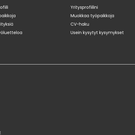
iili
Yritysprofiilini
paikkoja
Muokkaa työpaikkoja
ityksiä
CV-haku
yöluetteloa
Usein kysytyt kysymykset