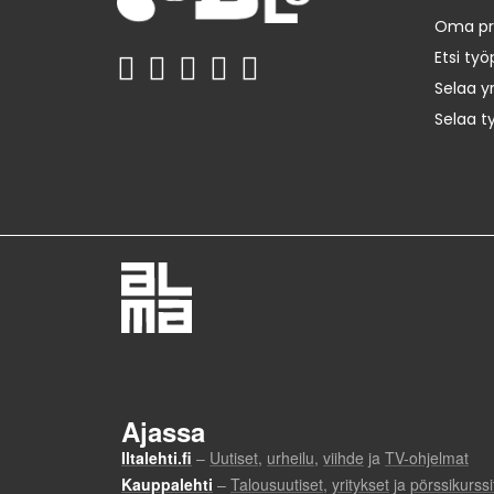
Oma prof
Etsi työ
Selaa yr
Selaa t