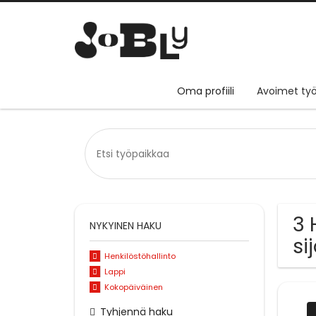
Oma profiili
Avoimet työ
3 
NYKYINEN HAKU
si
Henkilöstöhallinto
Lappi
Kokopäiväinen
Tyhjennä haku