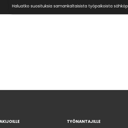
Haluatko suosituksia samankaltaisista työpaikoista sähköp
KIJOILLE
TYÖNANTAJILLE