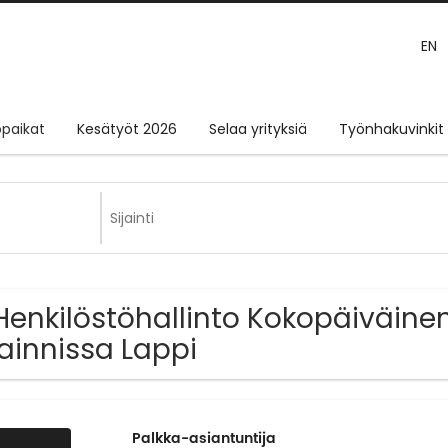
EN
paikat
Kesätyöt 2026
Selaa yrityksiä
Työnhakuvinkit
Henkilöstöhallinto Kokopäiväine
jainnissa Lappi
Palkka-asiantuntija