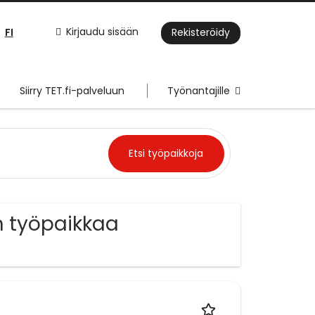
FI
Kirjaudu sisään
Rekisteröidy
Siirry TET.fi-palveluun
Työnantajille
n työpaikkaa