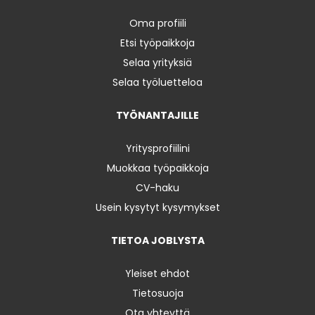
Oma profiili
Etsi työpaikkoja
Selaa yrityksiä
Selaa työluetteloa
TYÖNANTAJILLE
Yritysprofiilini
Muokkaa työpaikkoja
CV-haku
Usein kysytyt kysymykset
TIETOA JOBLYSTA
Yleiset ehdot
Tietosuoja
Ota yhteyttä