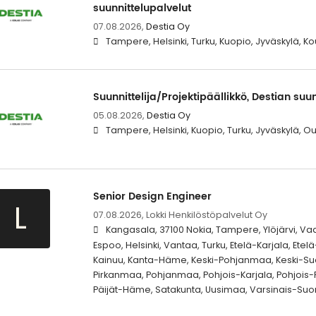
suunnittelupalvelut
07.08.2026,
Destia Oy
Tampere, Helsinki, Turku, Kuopio, Jyväskylä, K
Suunnittelija/Projektipäällikkö, Destian suu
05.08.2026,
Destia Oy
Tampere, Helsinki, Kuopio, Turku, Jyväskylä, O
Senior Design Engineer
L
07.08.2026,
Lokki Henkilöstöpalvelut Oy
Kangasala, 37100 Nokia, Tampere, Ylöjärvi, Vaas
Espoo, Helsinki, Vantaa, Turku, Etelä-Karjala, Et
Kainuu, Kanta-Häme, Keski-Pohjanmaa, Keski-Su
Pirkanmaa, Pohjanmaa, Pohjois-Karjala, Pohjois
Päijät-Häme, Satakunta, Uusimaa, Varsinais-Suo