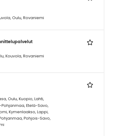
ouvola, Oulu, Rovaniemi
nnittelupalvelut
ulu, Kouvola, Rovaniemi
a, Oulu, Kuopio, Lahti,
elä-Pohjanmaa, Etelä-Savo,
omi, Kymenlaakso, Lappi,
-Pohjanmaa, Pohjois-Savo,
mi