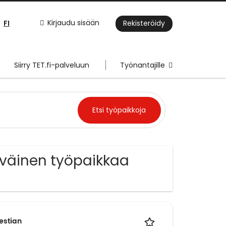
FI
Kirjaudu sisään
Rekisteröidy
Siirry TET.fi-palveluun
Työnantajille
iväinen työpaikkaa
Destian