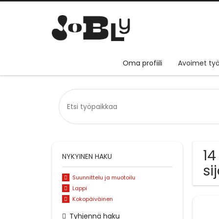
Oma profiili
Avoimet työ
14
NYKYINEN HAKU
si
Suunnittelu ja muotoilu
Lappi
Kokopäiväinen
Tyhjennä haku