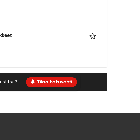
kkeet
Tilaa hakuvahti
ostitse?