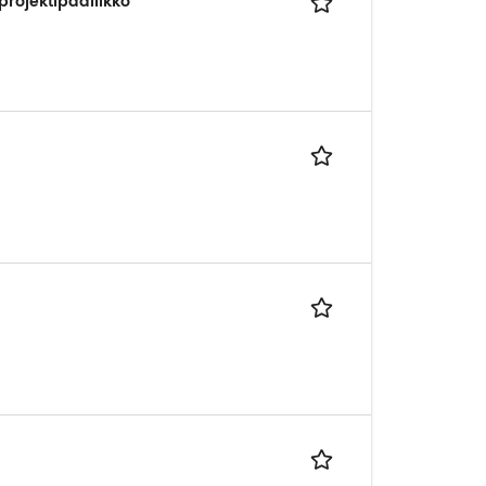
rojektipäällikkö