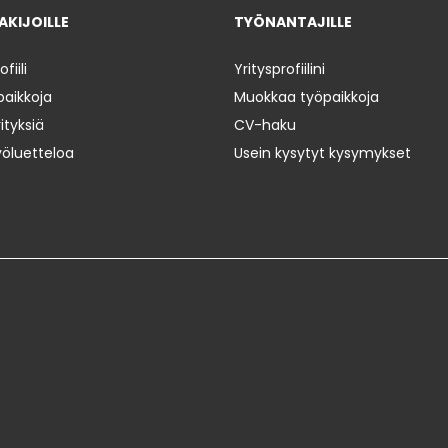
KIJOILLE
TYÖNANTAJILLE
iili
Yritysprofiilini
paikkoja
Muokkaa työpaikkoja
ityksiä
CV-haku
yöluetteloa
Usein kysytyt kysymykset