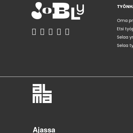
TYÖNHA
Oma prof
Etsi työ
Selaa yr
Selaa t