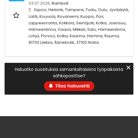
03.07.2026,
Ramboll
Espoo, Helsinki, Tampere, Turku, Oulu, Jyväskylä,
Lahti, Kouvola, Rovaniemi, Kuopio, Pori,
Lappeenranta, Kokkola, Seinäjoki, Kotka, Joensuu,
Hämeenlinna, Vaasa, Mikkeli, Salo, Hämeenlinna,
Lohja, Porvoo, Kotka, Kaarina, Hamina, Rauma,
81700 Lieksa, Äänekoski, 37100 Nokia
✕
Haluatko suosituksia samankaltaisista työpaikoista
sähköpostitse?
Tilaa hakuvahti