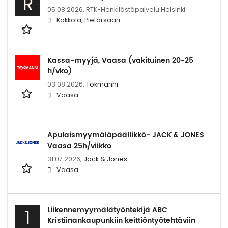
R
05.08.2026,
RTK-Henkilöstöpalvelu Helsinki
Kokkola, Pietarsaari
Kassa-myyjä, Vaasa (vakituinen 20-25
h/vko)
03.08.2026,
Tokmanni
Vaasa
Apulaismyymäläpäällikkö- JACK & JONES
Vaasa 25h/viikko
31.07.2026,
Jack & Jones
Vaasa
Liikennemyymälätyöntekijä ABC
1
Kristiinankaupunkiin keittiöntyötehtäviin