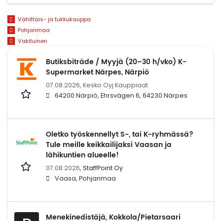
Vähittäis- ja tukkukauppa
Pohjanmaa
Vakituinen
Butiksbiträde / Myyjä (20–30 h/vko) K-
Supermarket Närpes, Närpiö
07.08.2026,
Kesko Oyj Kauppiaat
64200 Närpiö, Ehrsvägen 6, 64230 Närpes
Oletko työskennellyt S-, tai K-ryhmässä?
Tule meille keikkailijaksi Vaasan ja
lähikuntien alueelle!
07.08.2026,
StaffPoint Oy
Vaasa, Pohjanmaa
Menekinedistäjä, Kokkola/Pietarsaari