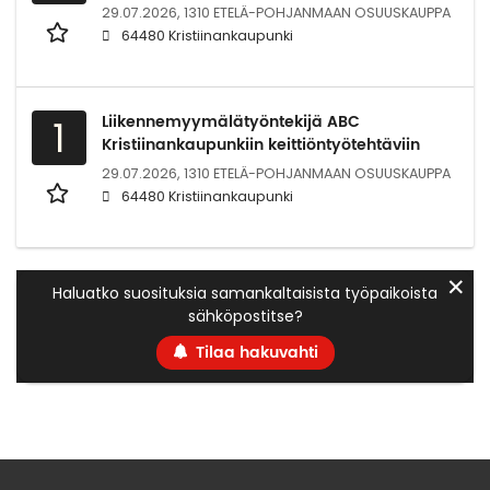
29.07.2026,
1310 ETELÄ-POHJANMAAN OSUUSKAUPPA
64480 Kristiinankaupunki
Liikennemyymälätyöntekijä ABC
1
Kristiinankaupunkiin keittiöntyötehtäviin
29.07.2026,
1310 ETELÄ-POHJANMAAN OSUUSKAUPPA
64480 Kristiinankaupunki
✕
Haluatko suosituksia samankaltaisista työpaikoista
sähköpostitse?
Tilaa hakuvahti