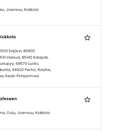
lu, Joensuu, Kokkola
 Kokkola
2500 Evijärvi, 85800
10 Halsua, 85140 Kalajoki,
unupyy, 68570 Luoto,
kunta, 69920 Perho, Raahe,
aa, Keski-Pohjanmaa
Cafeseen
na, Oulu, Joensuu, Kokkola