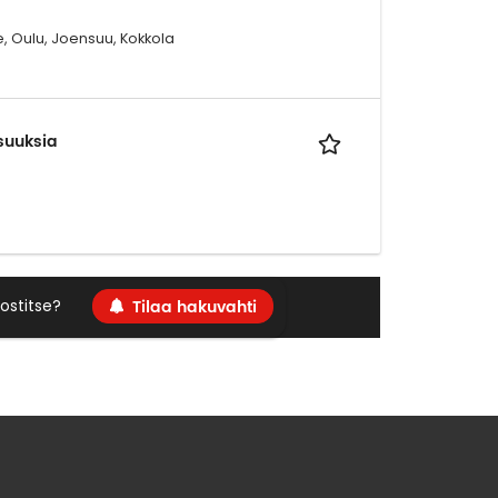
, Oulu, Joensuu, Kokkola
isuuksia
Tilaa hakuvahti
ostitse?