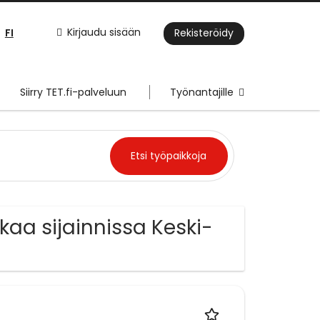
FI
Kirjaudu sisään
Rekisteröidy
Siirry TET.fi-palveluun
Työnantajille
kkaa sijainnissa Keski-