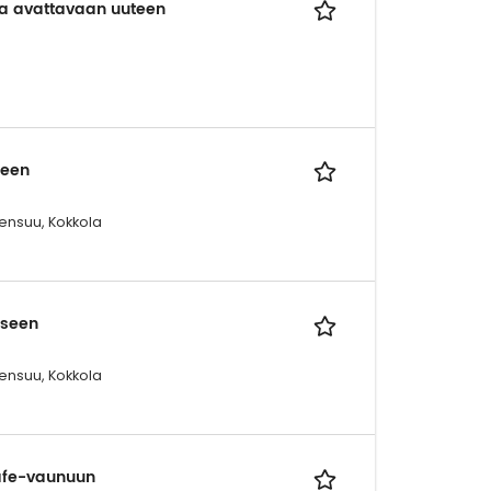
va avattavaan uuteen
seen
ensuu, Kokkola
eseen
ensuu, Kokkola
afe-vaunuun