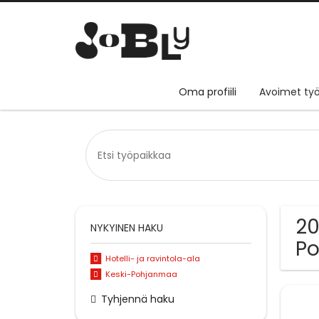
Oma profiili
Avoimet työ
20
NYKYINEN HAKU
P
Hotelli- ja ravintola-ala
Keski-Pohjanmaa
Tyhjennä haku