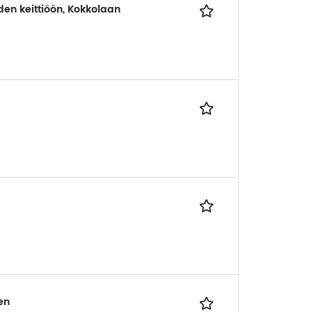
en keittiöön, Kokkolaan
en