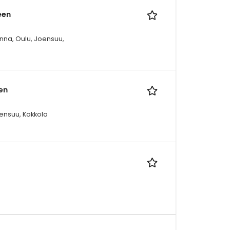
een
inna, Oulu, Joensuu,
en
ensuu, Kokkola