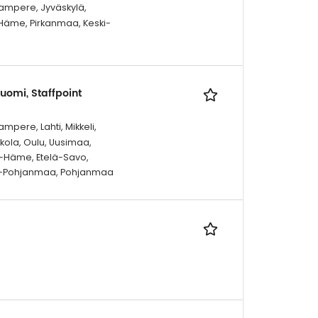
Tampere, Jyväskylä,
-Häme, Pirkanmaa, Keski-
uomi, Staffpoint
mpere, Lahti, Mikkeli,
kola, Oulu, Uusimaa,
t-Häme, Etelä-Savo,
elä-Pohjanmaa, Pohjanmaa