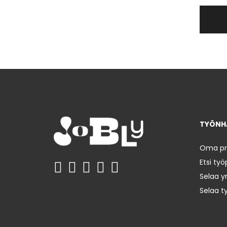
TYÖNHA
Oma prof
Etsi työ
Selaa yr
Selaa t