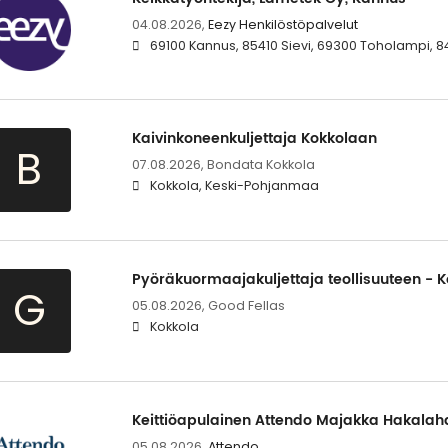
04.08.2026,
Eezy Henkilöstöpalvelut
69100 Kannus, 85410 Sievi, 69300 Toholampi, 84
Kaivinkoneenkuljettaja Kokkolaan
B
07.08.2026,
Bondata Kokkola
Kokkola, Keski-Pohjanmaa
Pyöräkuormaajakuljettaja teollisuuteen - 
G
05.08.2026,
Good Fellas
Kokkola
Keittiöapulainen Attendo Majakka Hakalahd
05.08.2026,
Attendo