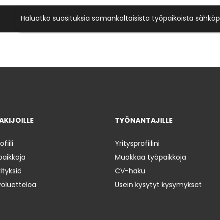
Haluatko suosituksia samankaltaisista työpaikoista sähköp
KIJOILLE
TYÖNANTAJILLE
iili
Yritysprofiilini
paikkoja
Muokkaa työpaikkoja
ityksiä
CV-haku
yöluetteloa
Usein kysytyt kysymykset