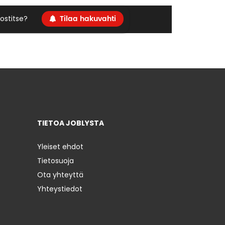
Tilaa hakuvahti
ostitse?
TIETOA JOBLYSTA
Yleiset ehdot
Tietosuoja
Ota yhteyttä
Yhteystiedot