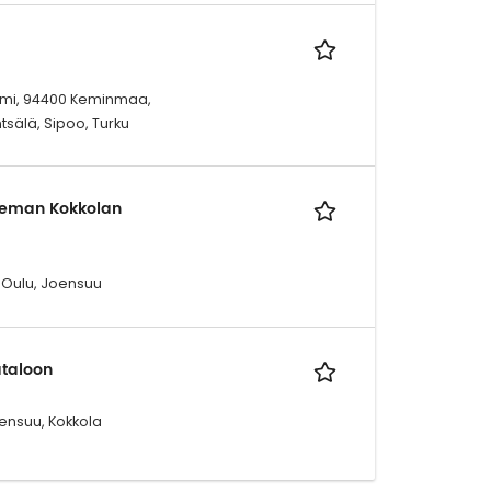
Kemi, 94400 Keminmaa,
tsälä, Sipoo, Turku
lteman Kokkolan
 Oulu, Joensuu
ataloon
ensuu, Kokkola