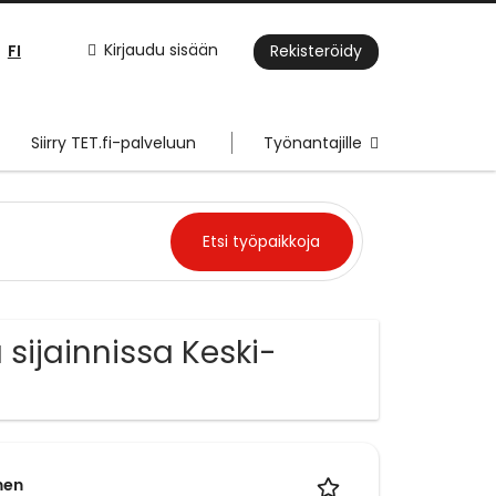
FI
Kirjaudu sisään
Rekisteröidy
Siirry TET.fi-palveluun
Työnantajille
a sijainnissa Keski-
nen