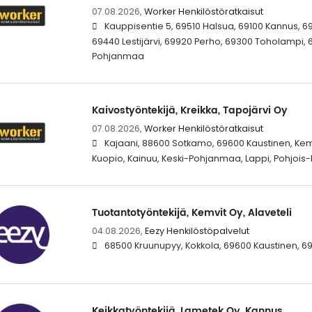
07.08.2026,
Worker Henkilöstöratkaisut
Kauppisentie 5, 69510 Halsua, 69100 Kannus, 6
69440 Lestijärvi, 69920 Perho, 69300 Toholampi, 6
Pohjanmaa
Kaivostyöntekijä, Kreikka, Tapojärvi Oy
07.08.2026,
Worker Henkilöstöratkaisut
Kajaani, 88600 Sotkamo, 69600 Kaustinen, Kemi
Kuopio, Kainuu, Keski-Pohjanmaa, Lappi, Pohjoi
Tuotantotyöntekijä, Kemvit Oy, Alaveteli
04.08.2026,
Eezy Henkilöstöpalvelut
68500 Kruunupyy, Kokkola, 69600 Kaustinen, 697
Keikkatyöntekijä, Lametek Oy, Kannus