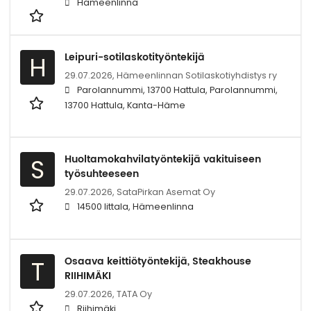
Hämeenlinna
Leipuri-sotilaskotityöntekijä
H
29.07.2026,
Hämeenlinnan Sotilaskotiyhdistys ry
Parolannummi, 13700 Hattula, Parolannummi,
13700 Hattula, Kanta-Häme
Huoltamokahvilatyöntekijä vakituiseen
S
työsuhteeseen
29.07.2026,
SataPirkan Asemat Oy
14500 Iittala, Hämeenlinna
Osaava keittiötyöntekijä, Steakhouse
T
RIIHIMÄKI
29.07.2026,
TATA Oy
Riihimäki