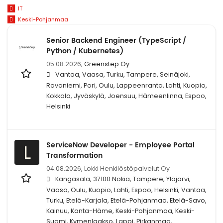
IT
Keski-Pohjanmaa
Senior Backend Engineer (TypeScript /
Python / Kubernetes)
05.08.2026,
Greenstep Oy
Vantaa, Vaasa, Turku, Tampere, Seinäjoki,
Rovaniemi, Pori, Oulu, Lappeenranta, Lahti, Kuopio,
Kokkola, Jyväskylä, Joensuu, Hämeenlinna, Espoo,
Helsinki
ServiceNow Developer - Employee Portal
L
Transformation
04.08.2026,
Lokki Henkilöstöpalvelut Oy
Kangasala, 37100 Nokia, Tampere, Ylöjärvi,
Vaasa, Oulu, Kuopio, Lahti, Espoo, Helsinki, Vantaa,
Turku, Etelä-Karjala, Etelä-Pohjanmaa, Etelä-Savo,
Kainuu, Kanta-Häme, Keski-Pohjanmaa, Keski-
Suomi, Kymenlaakso, Lappi, Pirkanmaa,