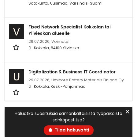
Satakunta, Uusimaa, Varsinais-Suomi
Fixed Network Specialist Kokkolan tai
V
Ylivieskan alueelle
29.07.2026,
Voimatel
Kokkola, 84100 Ylivieska
Digitalization & Business IT Coordinator
U
29.07.2026,
Umicore Battery Materials Finland Oy
Kokkola, Keski-Pohjanmaa
✕
Haluatko suosituksia samankaltaisista työpaikoista
sähköpostitse?
Tilaa hakuvahti