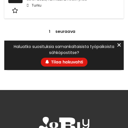
Turku
1
seuraava
✕
Haluatko suosituksia samankaltaisista työpaikoista
sähköpostitse?
Tilaa hakuvahti