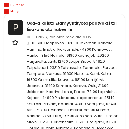
Huittinen
Etätyö
Osa-aikaista Etämyyntityötä päätyöksi tai
P
lisä-ansiota hakeville
03.08.2026,
Pohjolan mediatalo Oy
86600 Haapavesi, 32800 Kokemäki, Kokkola,
Hamina, Imatra, Pieksämäki, 44300 Konnevesi,
Hanko, 18150 Heinola, 61800 Kauhajoki, 29200
Harjavalta, Lahti, 12700 Loppi, Sipoo, 54920
Taipalsaari, 23310 Taivassalo, Tammela, Porvoo,
Tampere, Varkaus, 19600 Hartola, Kemi, Kotka,
16300 Orimattila, Kouvola, 98100 Kemijärvi,
Joensuu, 31400 Somero, Kerava, Oulu, 31600
Jokioinen, Kaarina, Lohja, Espoo, 73100 Lapinlahti,
Kajaani, 44800 Pihtipudas, Lappeenranta, 85140
Kalajoki, Pirkkala, Naantali, 43100 Saarijärvi, 03400
Vihti, 79700 Heinävesi, Helsinki, 88900 Kuhmo,
Vantaa, 27510 Eura, 79600 Joroinen, 27100 Eurajoki,
Mikkeli, 52550 Hirvensalmi, 85900 Reisjärvi, 15870
Hollola, Kuopio, Riihimäki, Kangasala, Jyväskylä,