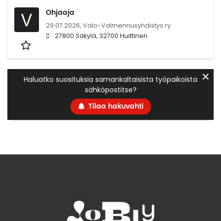
Ohjaaja
V
29.07.2026,
Valo-Valmennusyhdistys ry
27800 Säkylä, 32700 Huittinen
✕
Haluatko suosituksia samankaltaisista työpaikoista
sähköpostitse?
Tilaa hakuvahti