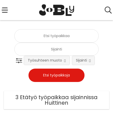
Työsuhteen muoto
Sijainti
Tehtä
3 Etätyö työpaikkaa sijainnissa
Huittinen