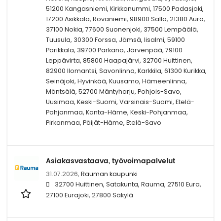
51200 Kangasniemi, Kirkkonummi, 17500 Padasjoki,
17200 Asikkala, Rovaniemi, 98900 Salla, 21380 Aura,
37100 Nokia, 77600 Suonenjoki, 37500 Lempäälä,
Tuusula, 30300 Forssa, Jämsä, Iisalmi, 59100
Parikkala, 39700 Parkano, Järvenpää, 79100
Leppävirta, 85800 Haapajärvi, 32700 Huittinen,
82900 Ilomantsi, Savonlinna, Karkkila, 61300 Kurikka,
Seinäjoki, Hyvinkää, Kuusamo, Hämeenlinna,
Mäntsälä, 52700 Mäntyharju, Pohjois-Savo,
Uusimaa, Keski-Suomi, Varsinais-Suomi, Etelä-
Pohjanmaa, Kanta-Häme, Keski-Pohjanmaa,
Pirkanmaa, Päijät-Häme, Etelä-Savo
Asiakasvastaava, työvoimapalvelut
31.07.2026,
Rauman kaupunki
32700 Huittinen, Satakunta, Rauma, 27510 Eura,
27100 Eurajoki, 27800 Säkylä