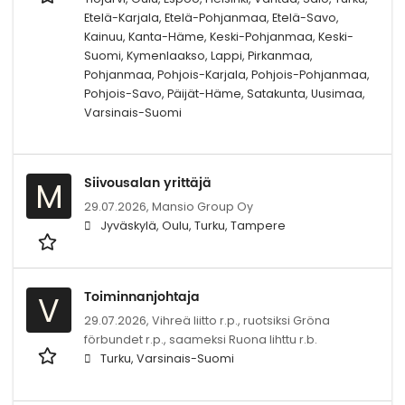
Etelä-Karjala, Etelä-Pohjanmaa, Etelä-Savo,
Kainuu, Kanta-Häme, Keski-Pohjanmaa, Keski-
Suomi, Kymenlaakso, Lappi, Pirkanmaa,
Pohjanmaa, Pohjois-Karjala, Pohjois-Pohjanmaa,
Pohjois-Savo, Päijät-Häme, Satakunta, Uusimaa,
Varsinais-Suomi
Siivousalan yrittäjä
M
29.07.2026,
Mansio Group Oy
Jyväskylä, Oulu, Turku, Tampere
Toiminnanjohtaja
V
29.07.2026,
Vihreä liitto r.p., ruotsiksi Gröna
förbundet r.p., saameksi Ruona lihttu r.b.
Turku, Varsinais-Suomi