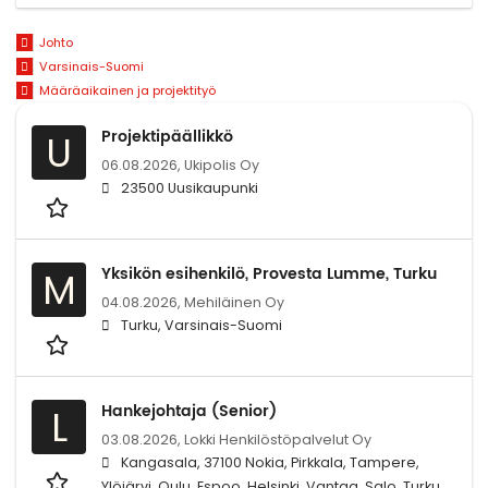
Johto
Varsinais-Suomi
Määräaikainen ja projektityö
Projektipäällikkö
U
06.08.2026,
Ukipolis Oy
23500 Uusikaupunki
Yksikön esihenkilö, Provesta Lumme, Turku
M
04.08.2026,
Mehiläinen Oy
Turku, Varsinais-Suomi
Hankejohtaja (Senior)
L
03.08.2026,
Lokki Henkilöstöpalvelut Oy
Kangasala, 37100 Nokia, Pirkkala, Tampere,
Ylöjärvi, Oulu, Espoo, Helsinki, Vantaa, Salo, Turku,