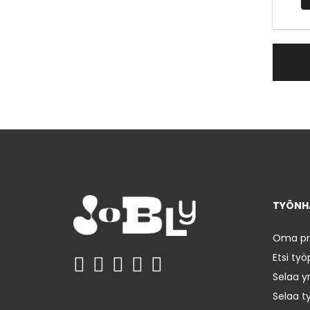
TYÖNHA
Oma prof
Etsi työ
Selaa yr
Selaa t