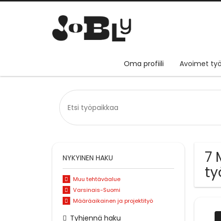
Oma profiili
Avoimet työ
7 
NYKYINEN HAKU
ty
Muu tehtäväalue
Varsinais-Suomi
Määräaikainen ja projektityö
Tyhjennä haku