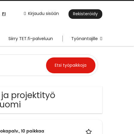
FI
Kirjaudu sisään
Rekisteröidy
Siirry TET.fi-palveluun
Työnantajille
a projektityö
Suomi
okapalv., 10 paikkaa