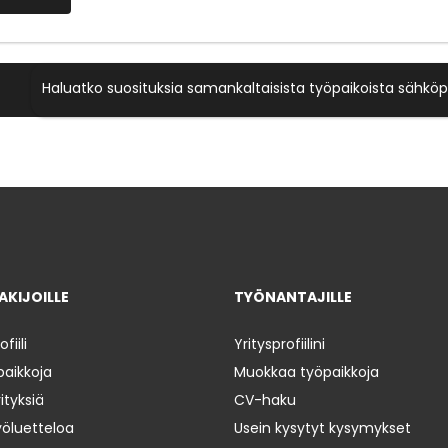
Haluatko suosituksia samankaltaisista työpaikoista sähköp
KIJOILLE
TYÖNANTAJILLE
iili
Yritysprofiilini
paikkoja
Muokkaa työpaikkoja
ityksiä
CV-haku
yöluetteloa
Usein kysytyt kysymykset