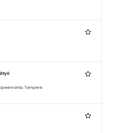
tätyö
 Lappeenranta, Tampere