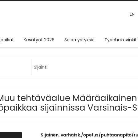
EN
paikat
Kesätyöt 2026
Selaa yrityksiä
Työnhakuvinkit
Muu tehtäväalue Määräaikainen j
öpaikkaa sijainnissa Varsinais-
Sijainen, varhaisk./opetus/puhtaanapito/ru