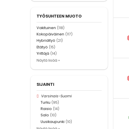
TYÖSUHTEEN MUOTO
Vakituinen
(118)
Kokopäiväinen
(117)
Hybridityö
(21)
Etätyö
(15)
Yrittäjä
(14)
Näytä lisää »
SIJAINTI
Varsinais-Suomi
Turku
(95)
Raisio
(14)
Salo
(10)
Uusikaupunki
(10)
Näytä lisää »