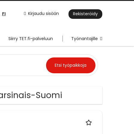
FI
Kirjaudu sisään
Rekisteröidy
Siirry TET.fi-palveluun
Työnantajille
Varsinais-Suomi