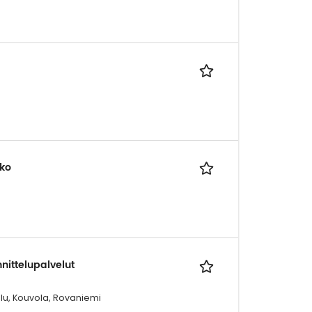
kko
nnittelupalvelut
ulu, Kouvola, Rovaniemi