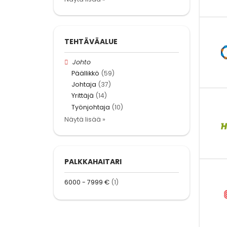
TEHTÄVÄALUE
Johto
Päällikkö
(59)
Johtaja
(37)
Yrittäjä
(14)
Työnjohtaja
(10)
Näytä lisää »
PALKKAHAITARI
6000 - 7999 €
(1)