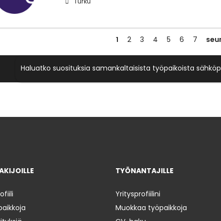
Turku
1
seu
2
3
4
5
6
7
Haluatko suosituksia samankaltaisista työpaikoista sähköp
KIJOILLE
TYÖNANTAJILLE
iili
Yritysprofiilini
paikkoja
Muokkaa työpaikkoja