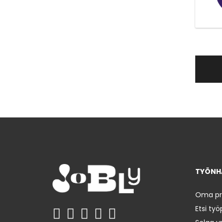
TYÖNHA
Oma prof
Etsi työ