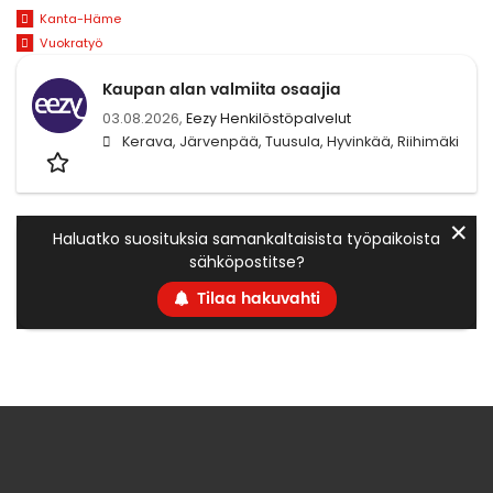
Kanta-Häme
Vuokratyö
Kaupan alan valmiita osaajia
03.08.2026,
Eezy Henkilöstöpalvelut
Kerava, Järvenpää, Tuusula, Hyvinkää, Riihimäki
✕
Haluatko suosituksia samankaltaisista työpaikoista
sähköpostitse?
Tilaa hakuvahti