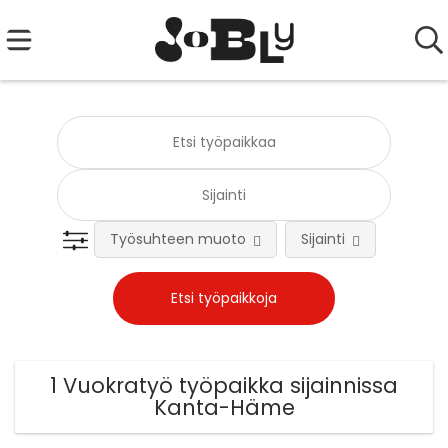
Työsuhteen muoto
Sijainti
Tehtä
1 Vuokratyö työpaikka sijainnissa
Kanta-Häme