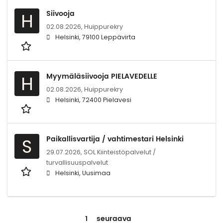
Siivooja
H
02.08.2026,
Huippurekry
Helsinki, 79100 Leppävirta
Myymäläsiivooja PIELAVEDELLE
H
02.08.2026,
Huippurekry
Helsinki, 72400 Pielavesi
Paikallisvartija / vahtimestari Helsinki
S
29.07.2026,
SOL Kiinteistöpalvelut /
turvallisuuspalvelut
Helsinki, Uusimaa
1
seuraava