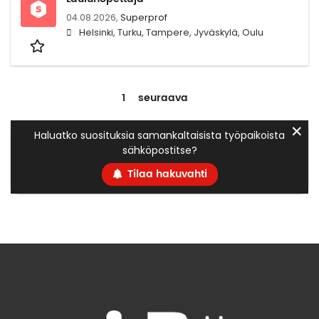
04.08.2026,
Superprof
Helsinki, Turku, Tampere, Jyväskylä, Oulu
1
seuraava
✕
Haluatko suosituksia samankaltaisista työpaikoista
sähköpostitse?
Tilaa hakuvahti