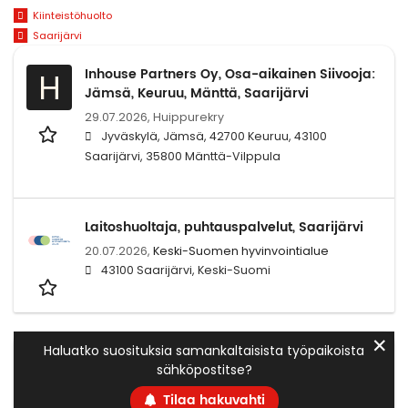
Kiinteistöhuolto
Saarijärvi
Inhouse Partners Oy, Osa-aikainen Siivooja:
H
Jämsä, Keuruu, Mänttä, Saarijärvi
29.07.2026,
Huippurekry
Jyväskylä, Jämsä, 42700 Keuruu, 43100
Saarijärvi, 35800 Mänttä-Vilppula
Laitoshuoltaja, puhtauspalvelut, Saarijärvi
20.07.2026,
Keski-Suomen hyvinvointialue
43100 Saarijärvi, Keski-Suomi
✕
Haluatko suosituksia samankaltaisista työpaikoista
sähköpostitse?
Tilaa hakuvahti