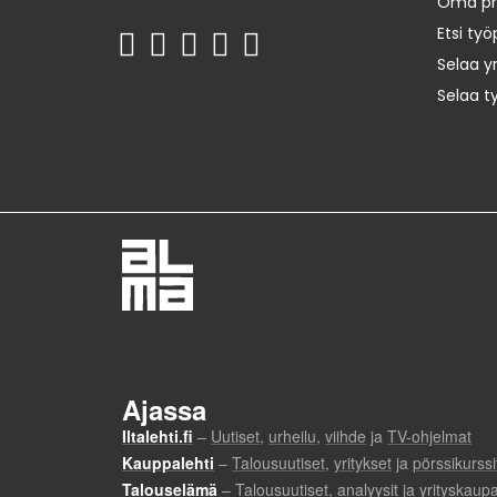
Oma prof
Etsi työ
Selaa yr
Selaa t