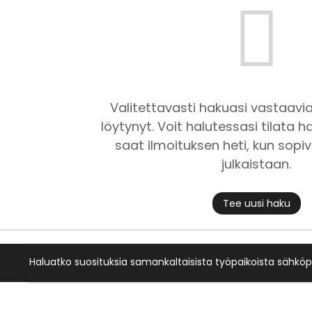
Valitettavasti hakuasi vastaavia
löytynyt. Voit halutessasi tilata ha
saat ilmoituksen heti, kun sopiv
julkaistaan.
Tee uusi haku
Haluatko suosituksia samankaltaisista työpaikoista sähköp