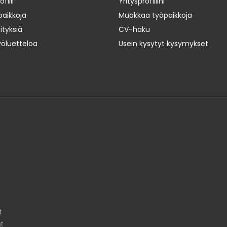
iili
Yritysprofiilini
paikkoja
Muokkaa työpaikkoja
ityksiä
CV-haku
yöluetteloa
Usein kysytyt kysymykset