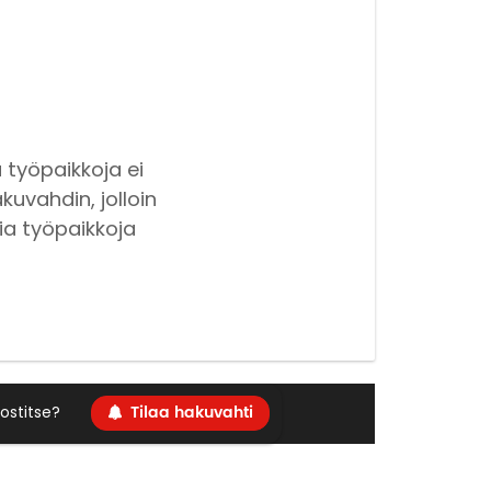
 työpaikkoja ei
kuvahdin, jolloin
ia työpaikkoja
Tilaa hakuvahti
ostitse?