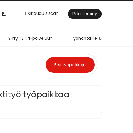
FI
Kirjaudu sisään
Rekisteröidy
Siirry TET.fi-palveluun
Työnantajille
ktityö työpaikkaa