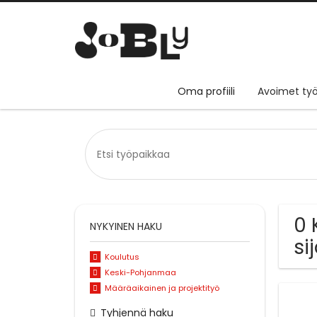
Oma profiili
Avoimet työ
0 
NYKYINEN HAKU
si
Koulutus
Keski-Pohjanmaa
Määräaikainen ja projektityö
Tyhjennä haku