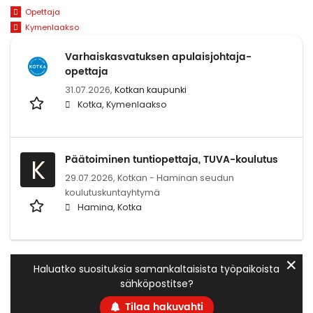
Opettaja
Kymenlaakso
Varhaiskasvatuksen apulaisjohtaja-
opettaja
31.07.2026,
Kotkan kaupunki
Kotka, Kymenlaakso
Päätoiminen tuntiopettaja, TUVA-koulutus
K
29.07.2026,
Kotkan - Haminan seudun
koulutuskuntayhtymä
Hamina, Kotka
✕
Haluatko suosituksia samankaltaisista työpaikoista
sähköpostitse?
Tilaa hakuvahti