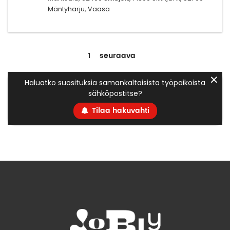
Mäntyharju, Vaasa
1
seuraava
✕
Haluatko suosituksia samankaltaisista työpaikoista
sähköpostitse?
Tilaa hakuvahti