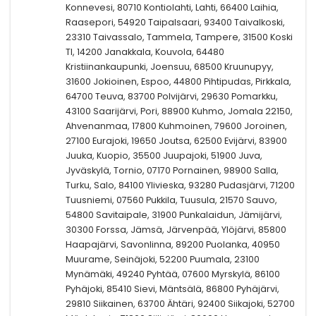
Konnevesi, 80710 Kontiolahti, Lahti, 66400 Laihia,
Raasepori, 54920 Taipalsaari, 93400 Taivalkoski,
23310 Taivassalo, Tammela, Tampere, 31500 Koski
Tl, 14200 Janakkala, Kouvola, 64480
Kristiinankaupunki, Joensuu, 68500 Kruunupyy,
31600 Jokioinen, Espoo, 44800 Pihtipudas, Pirkkala,
64700 Teuva, 83700 Polvijärvi, 29630 Pomarkku,
43100 Saarijärvi, Pori, 88900 Kuhmo, Jomala 22150,
Ahvenanmaa, 17800 Kuhmoinen, 79600 Joroinen,
27100 Eurajoki, 19650 Joutsa, 62500 Evijärvi, 83900
Juuka, Kuopio, 35500 Juupajoki, 51900 Juva,
Jyväskylä, Tornio, 07170 Pornainen, 98900 Salla,
Turku, Salo, 84100 Ylivieska, 93280 Pudasjärvi, 71200
Tuusniemi, 07560 Pukkila, Tuusula, 21570 Sauvo,
54800 Savitaipale, 31900 Punkalaidun, Jämijärvi,
30300 Forssa, Jämsä, Järvenpää, Ylöjärvi, 85800
Haapajärvi, Savonlinna, 89200 Puolanka, 40950
Muurame, Seinäjoki, 52200 Puumala, 23100
Mynämäki, 49240 Pyhtää, 07600 Myrskylä, 86100
Pyhäjoki, 85410 Sievi, Mäntsälä, 86800 Pyhäjärvi,
29810 Siikainen, 63700 Ähtäri, 92400 Siikajoki, 52700