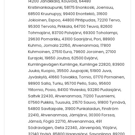
14200 Janakkala, Kouvola, 64480
Kristiinankaupunki, 58175 Enonkoski, Joensuu,
68500 Kruunupyy, 99400 Enontekiö, 31600
Jokioinen, Espoo, 44800 Pihtipudas, 72210 Tervo,
95300 Tervola, Pirkkala, 64700 Teuva, 82600
Tohmajärvi, 83700 Polvijärvi, 69300 Toholampi,
29630 Pomarkku, 43100 Saarijärvi, Pori, 88900
Kuhmo, Jomala 22150, Ahvenanmaa, 17800
Kuhmoinen, 27510 Eura, 79600 Joroinen, 27100
Eurajoki, 19650 Joutsa, 62500 Evijärvi,
Kumlingevägen Kumlinge, Kumlinge 22820, 83900
Juuka, Kuopio, 35500 Juupajoki, 51900 Juva,
Jyväskylä, 41660 Toivakka, Tornio, 07170 Pornainen,
98900 Salla, Turku, 95700 Pello, Salo, 95600
Ylitornio, Posio, 84100 Ylivieska, 93280 Pudasjärvi,
Saltvik 22430, Ahvenanmaa, 71200 Tuusniemi,
07560 Pukkila, Tuusula, 21570 Sauvo, 91800 Tyrnävä,
54800 Savitaipale, 31900 Punkalaidun, Finström
22410, Ahvenanmaa, Jämijärvi, 30300 Forssa,
Jämsä, Föglö 22710, Ahvenanmaa, 491
Södravägen, Geta 22340, Järvenpää, Ylöjärvi,
32140 Ypäjä, 85800 Haapajärvi, Savonlinna, 89200