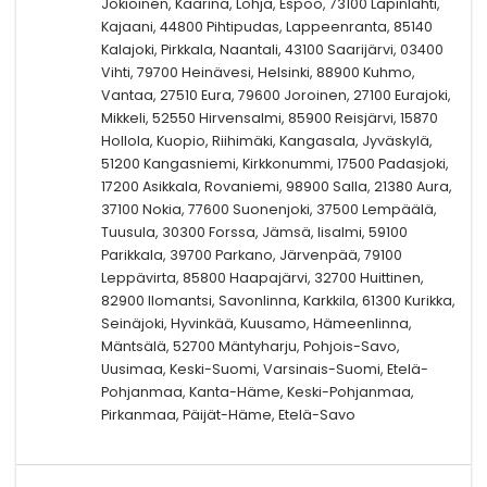
Jokioinen, Kaarina, Lohja, Espoo, 73100 Lapinlahti,
Kajaani, 44800 Pihtipudas, Lappeenranta, 85140
Kalajoki, Pirkkala, Naantali, 43100 Saarijärvi, 03400
Vihti, 79700 Heinävesi, Helsinki, 88900 Kuhmo,
Vantaa, 27510 Eura, 79600 Joroinen, 27100 Eurajoki,
Mikkeli, 52550 Hirvensalmi, 85900 Reisjärvi, 15870
Hollola, Kuopio, Riihimäki, Kangasala, Jyväskylä,
51200 Kangasniemi, Kirkkonummi, 17500 Padasjoki,
17200 Asikkala, Rovaniemi, 98900 Salla, 21380 Aura,
37100 Nokia, 77600 Suonenjoki, 37500 Lempäälä,
Tuusula, 30300 Forssa, Jämsä, Iisalmi, 59100
Parikkala, 39700 Parkano, Järvenpää, 79100
Leppävirta, 85800 Haapajärvi, 32700 Huittinen,
82900 Ilomantsi, Savonlinna, Karkkila, 61300 Kurikka,
Seinäjoki, Hyvinkää, Kuusamo, Hämeenlinna,
Mäntsälä, 52700 Mäntyharju, Pohjois-Savo,
Uusimaa, Keski-Suomi, Varsinais-Suomi, Etelä-
Pohjanmaa, Kanta-Häme, Keski-Pohjanmaa,
Pirkanmaa, Päijät-Häme, Etelä-Savo