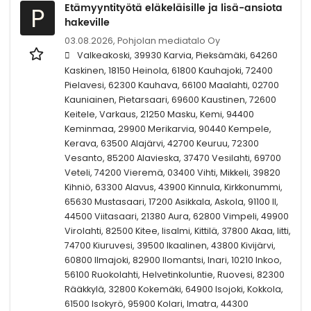
Etämyyntityötä eläkeläisille ja lisä-ansiota
P
hakeville
03.08.2026,
Pohjolan mediatalo Oy
Valkeakoski, 39930 Karvia, Pieksämäki, 64260
Kaskinen, 18150 Heinola, 61800 Kauhajoki, 72400
Pielavesi, 62300 Kauhava, 66100 Maalahti, 02700
Kauniainen, Pietarsaari, 69600 Kaustinen, 72600
Keitele, Varkaus, 21250 Masku, Kemi, 94400
Keminmaa, 29900 Merikarvia, 90440 Kempele,
Kerava, 63500 Alajärvi, 42700 Keuruu, 72300
Vesanto, 85200 Alavieska, 37470 Vesilahti, 69700
Veteli, 74200 Vieremä, 03400 Vihti, Mikkeli, 39820
Kihniö, 63300 Alavus, 43900 Kinnula, Kirkkonummi,
65630 Mustasaari, 17200 Asikkala, Askola, 91100 II,
44500 Viitasaari, 21380 Aura, 62800 Vimpeli, 49900
Virolahti, 82500 Kitee, Iisalmi, Kittilä, 37800 Akaa, Iitti,
74700 Kiuruvesi, 39500 Ikaalinen, 43800 Kivijärvi,
60800 Ilmajoki, 82900 Ilomantsi, Inari, 10210 Inkoo,
56100 Ruokolahti, Helvetinkoluntie, Ruovesi, 82300
Rääkkylä, 32800 Kokemäki, 64900 Isojoki, Kokkola,
61500 Isokyrö, 95900 Kolari, Imatra, 44300