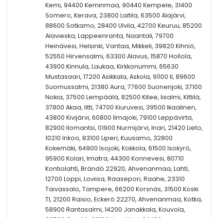
Kemi, 94400 Keminmaa, 90440 Kempele, 31400
Somero, Kerava, 23800 Laitila, 63500 Alajärvi,
88600 Sotkamo, 28400 Ulvila, 42700 Keuruu, 85200
Alavieska, Lappeenranta, Naantali, 79700
Heinävesi, Helsinki, Vantaa, Mikkeli, 39820 Kihniö,
52550 Hirvensalmi, 63300 Alavus, 15870 Hollola,
43900 Kinnula, Laukaa, Kirkkonummi, 65630
Mustasaari, 17200 Asikkala, Askola, 91100 II, 89600
Suomussalmi, 21380 Aura, 77600 Suonenjoki, 37100
Nokia, 37500 Lempäälä, 82500 Kitee, Iisalmi, Kittilä,
37800 Akaa, Iitti, 74700 Kiuruvesi, 39500 Ikaalinen,
43800 Kivijärvi, 60800 Ilmajoki, 79100 Leppävirta,
82900 Ilomantsi, 01900 Nurmijärvi, Inari, 21420 Lieto,
10210 Inkoo, 83100 Liperi, Kuusamo, 32800
Kokemäki, 64900 Isojoki, Kokkola, 61500 Isokyrö,
95900 Kolari, Imatra, 44300 Konnevesi, 80710
Kontiolahti, Brändö 22920, Ahvenanmaa, Lahti,
12700 Loppi, Loviisa, Raasepori, Raahe, 23310
Taivassalo, Tampere, 66200 Korsnäs, 31500 Koski
Tl, 21200 Raisio, Eckerö 22270, Ahvenanmaa, Kotka,
58900 Rantasalmi, 14200 Janakkala, Kouvola,