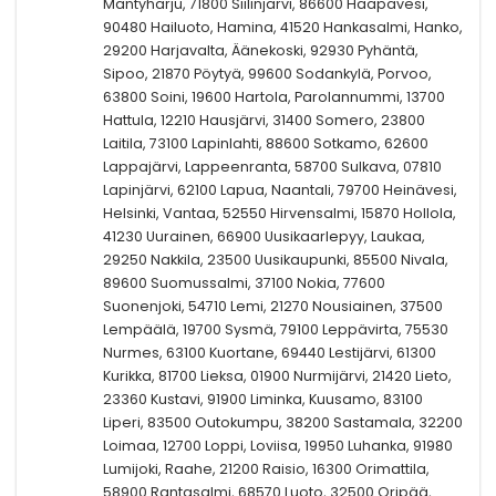
Mäntyharju, 71800 Siilinjärvi, 86600 Haapavesi,
90480 Hailuoto, Hamina, 41520 Hankasalmi, Hanko,
29200 Harjavalta, Äänekoski, 92930 Pyhäntä,
Sipoo, 21870 Pöytyä, 99600 Sodankylä, Porvoo,
63800 Soini, 19600 Hartola, Parolannummi, 13700
Hattula, 12210 Hausjärvi, 31400 Somero, 23800
Laitila, 73100 Lapinlahti, 88600 Sotkamo, 62600
Lappajärvi, Lappeenranta, 58700 Sulkava, 07810
Lapinjärvi, 62100 Lapua, Naantali, 79700 Heinävesi,
Helsinki, Vantaa, 52550 Hirvensalmi, 15870 Hollola,
41230 Uurainen, 66900 Uusikaarlepyy, Laukaa,
29250 Nakkila, 23500 Uusikaupunki, 85500 Nivala,
89600 Suomussalmi, 37100 Nokia, 77600
Suonenjoki, 54710 Lemi, 21270 Nousiainen, 37500
Lempäälä, 19700 Sysmä, 79100 Leppävirta, 75530
Nurmes, 63100 Kuortane, 69440 Lestijärvi, 61300
Kurikka, 81700 Lieksa, 01900 Nurmijärvi, 21420 Lieto,
23360 Kustavi, 91900 Liminka, Kuusamo, 83100
Liperi, 83500 Outokumpu, 38200 Sastamala, 32200
Loimaa, 12700 Loppi, Loviisa, 19950 Luhanka, 91980
Lumijoki, Raahe, 21200 Raisio, 16300 Orimattila,
58900 Rantasalmi, 68570 Luoto, 32500 Oripää,