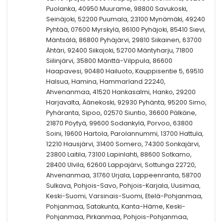
Puolanka, 40950 Muurame, 98800 Savukoski,
Seinäjoki, 52200 Puumala, 23100 Mynämäki, 49240
Pyhtää, 07600 Myrskylä, 86100 Pyhäjoki, 85410 Sievi,
Mäntsälä, 86800 Pyhäjärvi, 29810 Siikainen, 63700
Ähtäri, 92400 Siikajoki, 52700 Mäntyharju, 71800
Siilinjärvi, 35800 Mänttä-Vilppula, 86600
Haapavesi, 90480 Hailuoto, Kauppisentie 5, 69510
Halsua, Hamina, Hammarland 22240,
Ahvenanmaa, 41520 Hankasalmi, Hanko, 29200
Harjavalta, Äänekoski, 92930 Pyhäntä, 95200 Simo,
Pyhäranta, Sipoo, 02570 Siuntio, 36600 Pälkäne,
21870 Pöytyä, 99600 Sodankylä, Porvoo, 63800
Soini, 19600 Hartola, Parolannummi, 13700 Hattula,
12210 Hausjärvi, 31400 Somero, 74300 Sonkajärvi,
23800 Laitila, 73100 Lapinlahti, 88600 Sotkamo,
28400 Ulvila, 62600 Lappajärvi, Sottunga 22720,
Ahvenanmaa, 31760 Urjala, Lappeenranta, 58700
Sulkava, Pohjois-Savo, Pohjois-Karjala, Uusimaa,
Keski-Suomi, Varsinais-Suomi, Etelä-Pohjanmaa,
Pohjanmaa, Satakunta, Kanta-Häme, Keski-
Pohjanmaa, Pirkanmaa, Pohjois-Pohjanmaa,