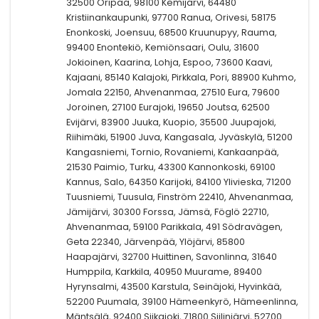
32500 Oripää, 98100 Kemijärvi, 64480
Kristiinankaupunki, 97700 Ranua, Orivesi, 58175
Enonkoski, Joensuu, 68500 Kruunupyy, Rauma,
99400 Enontekiö, Kemiönsaari, Oulu, 31600
Jokioinen, Kaarina, Lohja, Espoo, 73600 Kaavi,
Kajaani, 85140 Kalajoki, Pirkkala, Pori, 88900 Kuhmo,
Jomala 22150, Ahvenanmaa, 27510 Eura, 79600
Joroinen, 27100 Eurajoki, 19650 Joutsa, 62500
Evijärvi, 83900 Juuka, Kuopio, 35500 Juupajoki,
Riihimäki, 51900 Juva, Kangasala, Jyväskylä, 51200
Kangasniemi, Tornio, Rovaniemi, Kankaanpää,
21530 Paimio, Turku, 43300 Kannonkoski, 69100
Kannus, Salo, 64350 Karijoki, 84100 Ylivieska, 71200
Tuusniemi, Tuusula, Finström 22410, Ahvenanmaa,
Jämijärvi, 30300 Forssa, Jämsä, Föglö 22710,
Ahvenanmaa, 59100 Parikkala, 491 Södravägen,
Geta 22340, Järvenpää, Ylöjärvi, 85800
Haapajärvi, 32700 Huittinen, Savonlinna, 31640
Humppila, Karkkila, 40950 Muurame, 89400
Hyrynsalmi, 43500 Karstula, Seinäjoki, Hyvinkää,
52200 Puumala, 39100 Hämeenkyrö, Hämeenlinna,
Mäntsälä, 92400 Siikajoki, 71800 Siilinjärvi, 52700