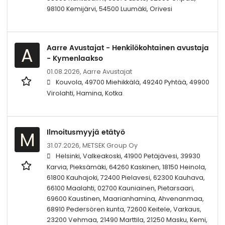
98100 Kemijärvi, 54500 Luumäki, Orivesi
Aarre Avustajat - Henkilökohtainen avustaja
A
- Kymenlaakso
01.08.2026,
Aarre Avustajat
Kouvola, 49700 Miehikkälä, 49240 Pyhtää, 49900
Virolahti, Hamina, Kotka
Ilmoitusmyyjä etätyö
M
31.07.2026,
METSEK Group Oy
Helsinki, Valkeakoski, 41900 Petäjävesi, 39930
Karvia, Pieksämäki, 64260 Kaskinen, 18150 Heinola,
61800 Kauhajoki, 72400 Pielavesi, 62300 Kauhava,
66100 Maalahti, 02700 Kauniainen, Pietarsaari,
69600 Kaustinen, Maarianhamina, Ahvenanmaa,
68910 Pedersören kunta, 72600 Keitele, Varkaus,
23200 Vehmaa, 21490 Marttila, 21250 Masku, Kemi,