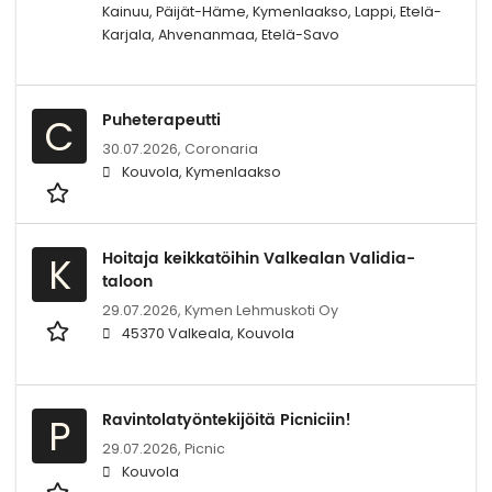
Kainuu, Päijät-Häme, Kymenlaakso, Lappi, Etelä-
Karjala, Ahvenanmaa, Etelä-Savo
Puheterapeutti
C
30.07.2026,
Coronaria
Kouvola, Kymenlaakso
Hoitaja keikkatöihin Valkealan Validia-
K
taloon
29.07.2026,
Kymen Lehmuskoti Oy
45370 Valkeala, Kouvola
Ravintolatyöntekijöitä Picniciin!
P
29.07.2026,
Picnic
Kouvola