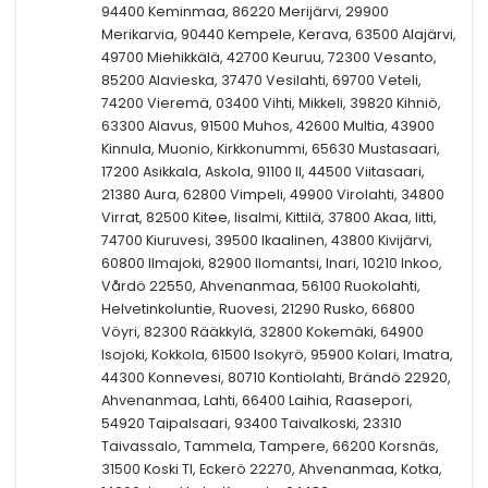
94400 Keminmaa, 86220 Merijärvi, 29900
Merikarvia, 90440 Kempele, Kerava, 63500 Alajärvi,
49700 Miehikkälä, 42700 Keuruu, 72300 Vesanto,
85200 Alavieska, 37470 Vesilahti, 69700 Veteli,
74200 Vieremä, 03400 Vihti, Mikkeli, 39820 Kihniö,
63300 Alavus, 91500 Muhos, 42600 Multia, 43900
Kinnula, Muonio, Kirkkonummi, 65630 Mustasaari,
17200 Asikkala, Askola, 91100 II, 44500 Viitasaari,
21380 Aura, 62800 Vimpeli, 49900 Virolahti, 34800
Virrat, 82500 Kitee, Iisalmi, Kittilä, 37800 Akaa, Iitti,
74700 Kiuruvesi, 39500 Ikaalinen, 43800 Kivijärvi,
60800 Ilmajoki, 82900 Ilomantsi, Inari, 10210 Inkoo,
Vårdö 22550, Ahvenanmaa, 56100 Ruokolahti,
Helvetinkoluntie, Ruovesi, 21290 Rusko, 66800
Vöyri, 82300 Rääkkylä, 32800 Kokemäki, 64900
Isojoki, Kokkola, 61500 Isokyrö, 95900 Kolari, Imatra,
44300 Konnevesi, 80710 Kontiolahti, Brändö 22920,
Ahvenanmaa, Lahti, 66400 Laihia, Raasepori,
54920 Taipalsaari, 93400 Taivalkoski, 23310
Taivassalo, Tammela, Tampere, 66200 Korsnäs,
31500 Koski Tl, Eckerö 22270, Ahvenanmaa, Kotka,