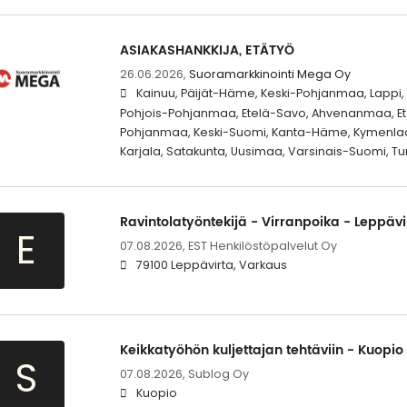
ASIAKASHANKKIJA, ETÄTYÖ
26.06.2026,
Suoramarkkinointi Mega Oy
Kainuu, Päijät-Häme, Keski-Pohjanmaa, Lappi
Pohjois-Pohjanmaa, Etelä-Savo, Ahvenanmaa, Ete
Pohjanmaa, Keski-Suomi, Kanta-Häme, Kymenlaak
Karjala, Satakunta, Uusimaa, Varsinais-Suomi, Tur
Ravintolatyöntekijä - Virranpoika - Leppävi
E
07.08.2026,
EST Henkilöstöpalvelut Oy
79100 Leppävirta, Varkaus
Keikkatyöhön kuljettajan tehtäviin - Kuopio
S
07.08.2026,
Sublog Oy
Kuopio