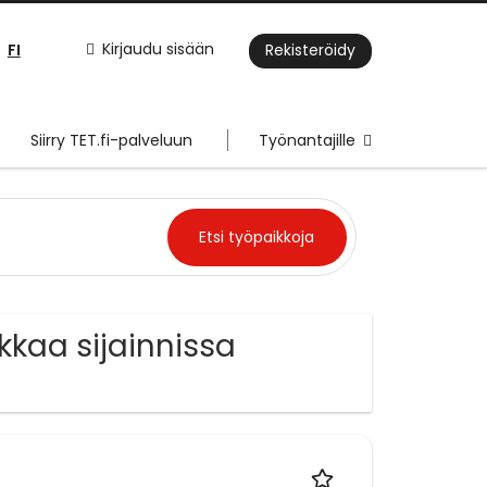
FI
Kirjaudu sisään
Rekisteröidy
Siirry TET.fi-palveluun
Työnantajille
kkaa sijainnissa