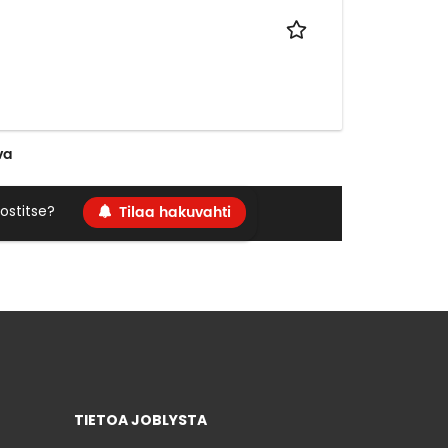
va
Tilaa hakuvahti
ostitse?
TIETOA JOBLYSTA