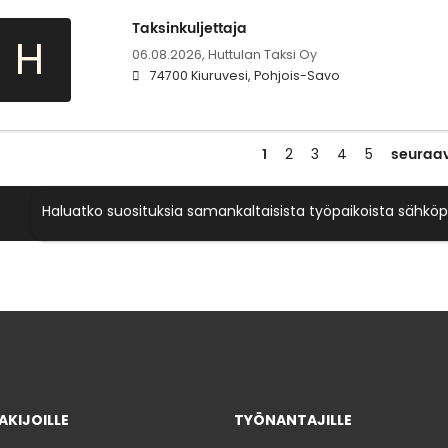
Taksinkuljettaja
H
06.08.2026,
Huttulan Taksi Oy
74700 Kiuruvesi, Pohjois-Savo
1
seuraa
2
3
4
5
Haluatko suosituksia samankaltaisista työpaikoista sähköp
KIJOILLE
TYÖNANTAJILLE