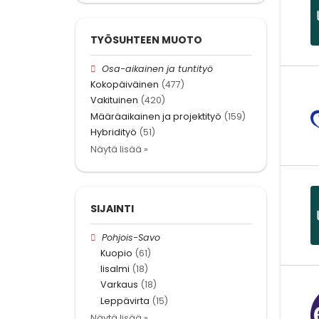
TYÖSUHTEEN MUOTO
Osa-aikainen ja tuntityö
Kokopäiväinen
(477)
Vakituinen
(420)
Määräaikainen ja projektityö
(159)
Hybridityö
(51)
Näytä lisää »
SIJAINTI
Pohjois-Savo
Kuopio
(61)
Iisalmi
(18)
Varkaus
(18)
Leppävirta
(15)
Näytä lisää »