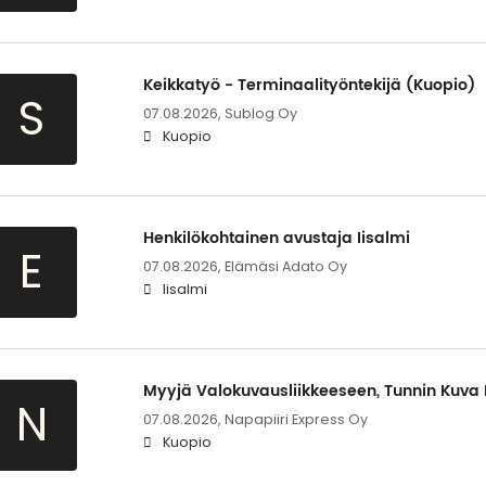
Keikkatyö - Terminaalityöntekijä (Kuopio)
S
07.08.2026,
Sublog Oy
Kuopio
Henkilökohtainen avustaja Iisalmi
E
07.08.2026,
Elämäsi Adato Oy
Iisalmi
Myyjä Valokuvausliikkeeseen, Tunnin Kuva
N
07.08.2026,
Napapiiri Express Oy
Kuopio