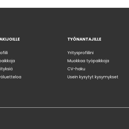
KIJOILLE
TYÖNANTAJILLE
iili
Yritysprofiilini
paikkoja
Muokkaa työpaikkoja
ityksiä
CV-haku
yöluetteloa
Usein kysytyt kysymykset