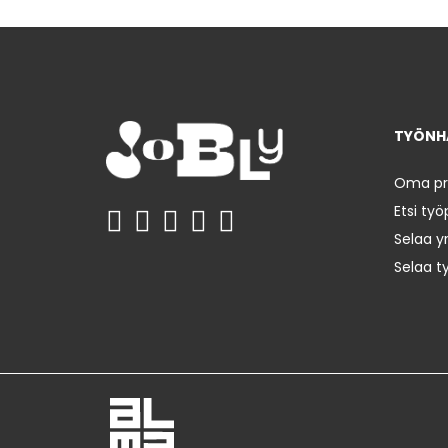
TYÖNHA
Oma prof
Etsi työ
Selaa yr
Selaa t