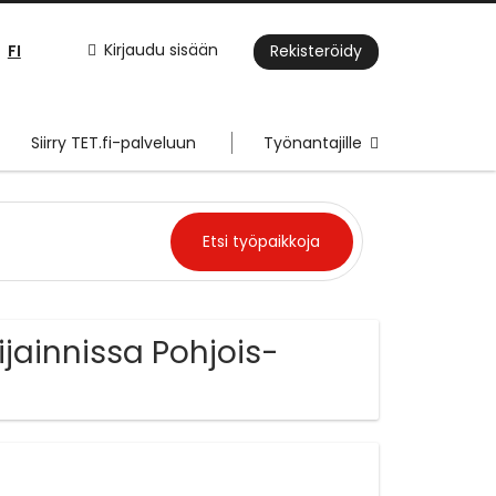
FI
Kirjaudu sisään
Rekisteröidy
Siirry TET.fi-palveluun
Työnantajille
jainnissa Pohjois-