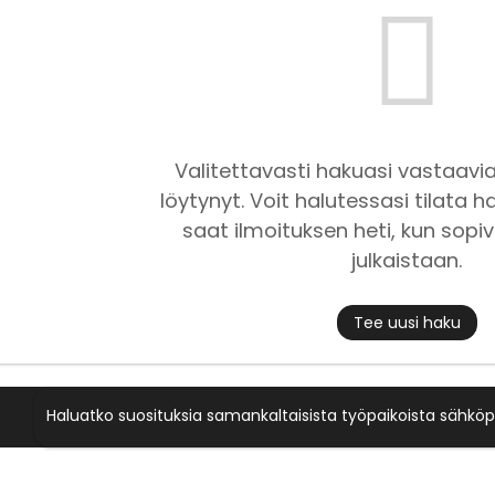
Valitettavasti hakuasi vastaavia
löytynyt. Voit halutessasi tilata ha
saat ilmoituksen heti, kun sopiv
julkaistaan.
Tee uusi haku
Haluatko suosituksia samankaltaisista työpaikoista sähköp