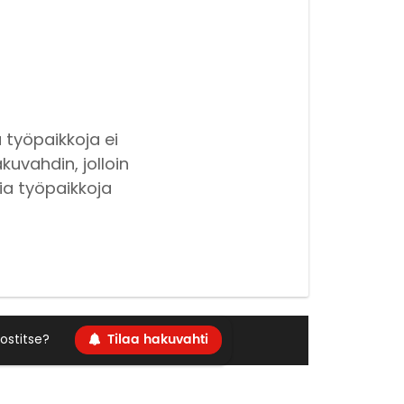
 työpaikkoja ei
kuvahdin, jolloin
ia työpaikkoja
Tilaa hakuvahti
ostitse?