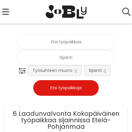
Työsuhteen muoto
Sijainti
Tehtä
6 Laadunvalvonta Kokopäiväinen
työpaikkaa sijainnissa Etelä-
Pohjanmaa