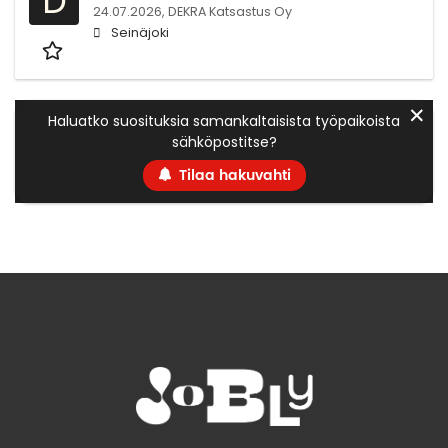
D
24.07.2026,
DEKRA Katsastus Oy
Seinäjoki
✕
Haluatko suosituksia samankaltaisista työpaikoista
sähköpostitse?
Tilaa hakuvahti