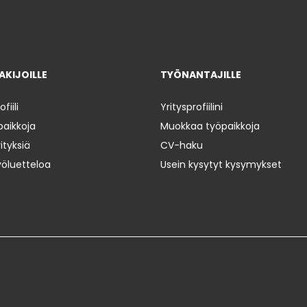
KIJOILLE
TYÖNANTAJILLE
iili
Yritysprofiilini
paikkoja
Muokkaa työpaikkoja
ityksiä
CV-haku
yöluetteloa
Usein kysytyt kysymykset