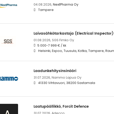
04.08.2026,
NextPharma Oy
Tampere
Laivasähkötarkastaja (Electrical Inspector) 
01.08.2026,
SGS Fimko Oy
5 000-7 999 € / kk
Helsinki, Espoo, Tuusula, Kotka, Tampere, Rau
Laadunkehitysinsinööri
31.07.2026,
Nammo Lapua Oy
41330 Vihtavuori, 38200 Sastamala
Laatupäällikkö, Forcit Defence
31.07.2026,
Adecco