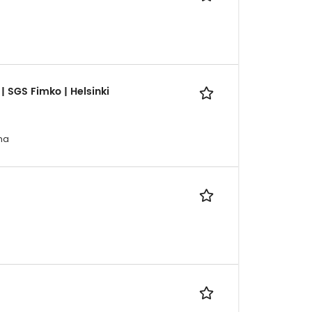
| SGS Fimko | Helsinki
ma