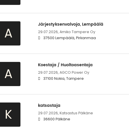
Järjestyksenvalvoja, Lempäälä
A
29.07.2026,
Amiko Tampere Oy
37500 Lempäälä, Pirkanmaa
Koestaja / Huoltoasentaja
A
29.07.2026,
AGCO Power Oy
37100 Nokia, Tampere
katsastaja
K
29.07.2026,
Katsastus Pälkäne
36600 Pälkäne