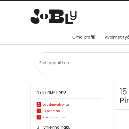
Oma profiili
Avoimet työ
15
NYKYINEN HAKU
P
Laadunvalvonta
Pirkanmaa
Kokopäiväinen
Tyhjennä haku