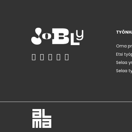
TYÖNHA
Oma prof
Etsi työ
Selaa yr
Selaa t