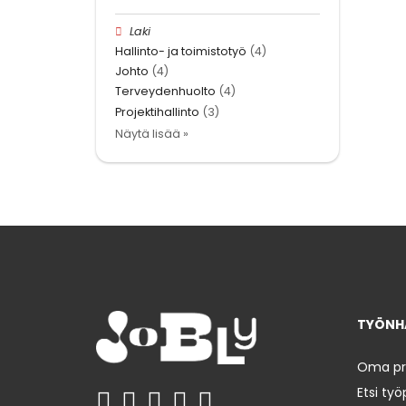
Laki
Hallinto- ja toimistotyö
(4)
Johto
(4)
Terveydenhuolto
(4)
Projektihallinto
(3)
Näytä lisää »
TYÖNHA
Oma prof
Etsi työ