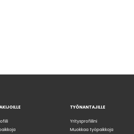
KIJOILLE
TYÖNANTAJILLE
iili
Yritysprofiilini
paikkoja
Muokkaa työpaikkoja