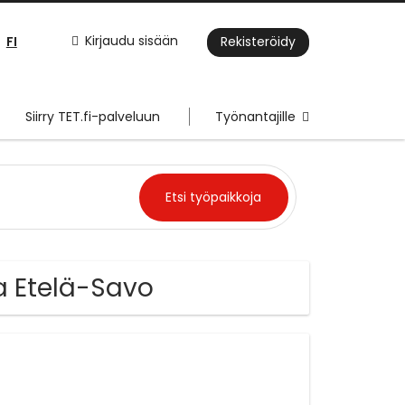
FI
Kirjaudu sisään
Rekisteröidy
Siirry TET.fi-palveluun
Työnantajille
sa Etelä-Savo