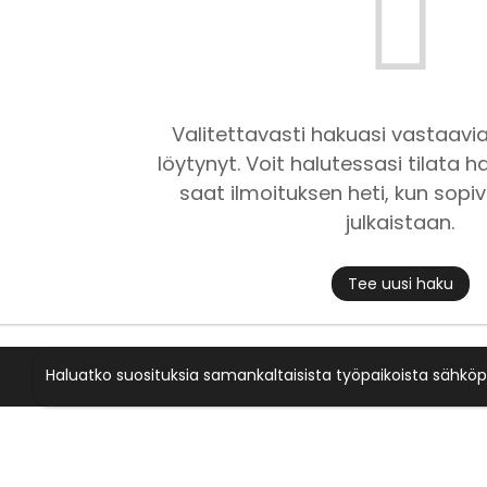
Valitettavasti hakuasi vastaavia
löytynyt. Voit halutessasi tilata ha
saat ilmoituksen heti, kun sopiv
julkaistaan.
Tee uusi haku
Haluatko suosituksia samankaltaisista työpaikoista sähköp