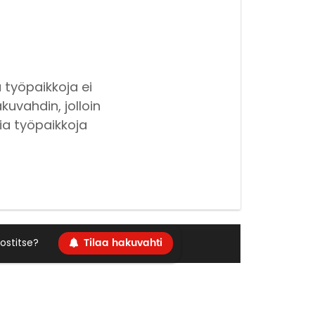
 työpaikkoja ei
kuvahdin, jolloin
ia työpaikkoja
Tilaa hakuvahti
ostitse?