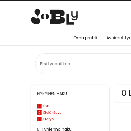
Oma profiili
Avoimet työ
0 
NYKYINEN HAKU
Laki
Etelä-Savo
Etätyö
Tyhjennä haku