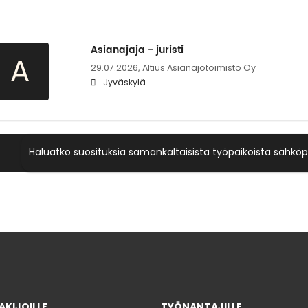
Asianajaja - juristi
A
29.07.2026,
Altius Asianajotoimisto Oy
Jyväskylä
Haluatko suosituksia samankaltaisista työpaikoista sähköp
KIJOILLE
TYÖNANTAJILLE