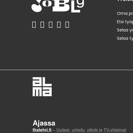
Oma prof
Etsi työ
Selaa yr
Selaa t