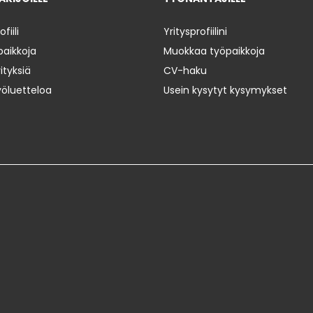
iili
Yritysprofiilini
paikkoja
Muokkaa työpaikkoja
ityksiä
CV-haku
yöluetteloa
Usein kysytyt kysymykset