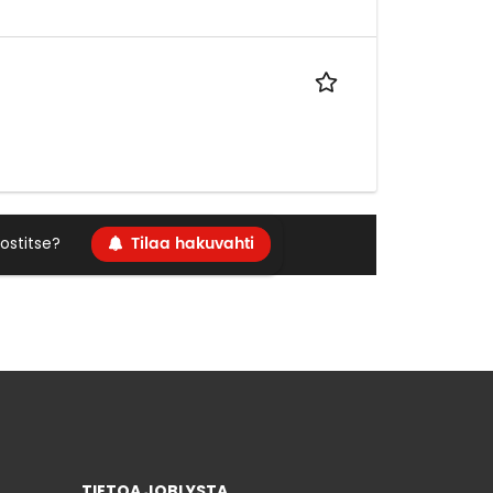
Tilaa hakuvahti
ostitse?
TIETOA JOBLYSTA