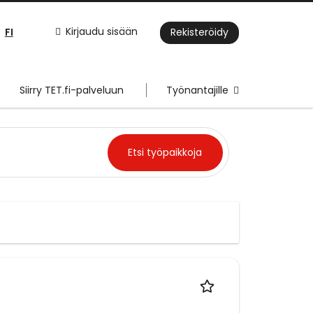
FI
Kirjaudu sisään
Rekisteröidy
Siirry TET.fi-palveluun
Työnantajille