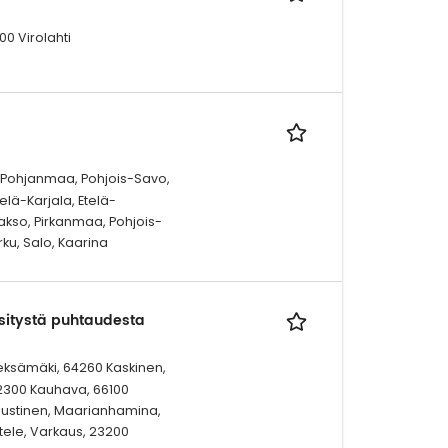
0 Virolahti
, Pohjanmaa, Pohjois-Savo,
lä-Karjala, Etelä-
so, Pirkanmaa, Pohjois-
ku, Salo, Kaarina
sitystä puhtaudesta
ieksämäki, 64260 Kaskinen,
62300 Kauhava, 66100
Kaustinen, Maarianhamina,
ele, Varkaus, 23200