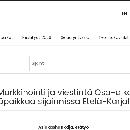
EN
paikat
Kesätyöt 2026
Selaa yrityksiä
Työnhakuvinkit
Markkinointi ja viestintä Osa-aik
öpaikkaa sijainnissa Etelä-Karja
Asiakashankkija, etätyö