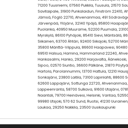
71200 Tuusniemi, 07560 Pukkila, Tuusula, 21570 S
Savitaipale, 31900 Punkalaidun, Finström 22410, 
Jämsä, Föglö 22710, Ahvenanmaa, 491 Södraväge
Järvenpää, Ylöjärvi, 32140 Ypäjä, 85800 Haapajär
Puolanka, 40950 Muurame, 52200 Puumala, 2310
Myrskylä, 86100 Pyhäjoki, 85410 Sievi, Mäntsälä, 8
Siikainen, 63700 Ähtäri, 92400 Siikajoki, 52700 Mänty
35800 Mänttä-Vilppula, 86600 Haapavesi, 90480 H
69510 Halsua, Hamina, Hammarland 22240, Ahv
Hankasalmi, Hanko, 29200 Harjavalta, Äänekoski,
Sipoo, 02570 Siuntio, 36600 Pälkäne, 21870 Pöytyä
Hartola, Parolannummi, 13700 Hattula, 12210 Haus
Sonkajärvi, 23800 Laitila, 73100 Lapinlahti, 88600 
62600 Lappajärvi, Sottunga 22720, Ahvenanmaa, 3
Lappeenranta, 58700 Sulkava, 91600 Utajärvi, 0781
Naantali, 79700 Heinävesi, Helsinki, Vantaa, 52550
99980 Utsjoki, 570 62 Sund, Ruotsi, 41230 Uuraine
Laukaa, 29250 Nakkila, 23500 Uusikaupunki