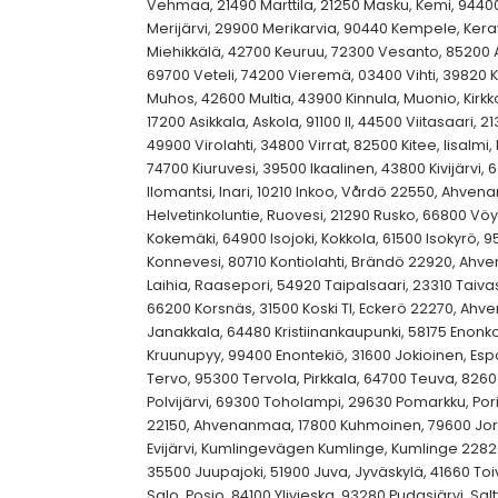
Vehmaa, 21490 Marttila, 21250 Masku, Kemi, 944
Merijärvi, 29900 Merikarvia, 90440 Kempele, Kera
Miehikkälä, 42700 Keuruu, 72300 Vesanto, 85200 A
69700 Veteli, 74200 Vieremä, 03400 Vihti, 39820 K
Muhos, 42600 Multia, 43900 Kinnula, Muonio, Kir
17200 Asikkala, Askola, 91100 II, 44500 Viitasaari, 
49900 Virolahti, 34800 Virrat, 82500 Kitee, Iisalmi, Ki
74700 Kiuruvesi, 39500 Ikaalinen, 43800 Kivijärvi, 
Ilomantsi, Inari, 10210 Inkoo, Vårdö 22550, Ahven
Helvetinkoluntie, Ruovesi, 21290 Rusko, 66800 Vöy
Kokemäki, 64900 Isojoki, Kokkola, 61500 Isokyrö, 9
Konnevesi, 80710 Kontiolahti, Brändö 22920, Ahv
Laihia, Raasepori, 54920 Taipalsaari, 23310 Tai
66200 Korsnäs, 31500 Koski Tl, Eckerö 22270, Ahv
Janakkala, 64480 Kristiinankaupunki, 58175 Enonk
Kruunupyy, 99400 Enontekiö, 31600 Jokioinen, Esp
Tervo, 95300 Tervola, Pirkkala, 64700 Teuva, 826
Polvijärvi, 69300 Toholampi, 29630 Pomarkku, Po
22150, Ahvenanmaa, 17800 Kuhmoinen, 79600 Joro
Evijärvi, Kumlingevägen Kumlinge, Kumlinge 2282
35500 Juupajoki, 51900 Juva, Jyväskylä, 41660 Toi
Salo, Posio, 84100 Ylivieska, 93280 Pudasjärvi, S