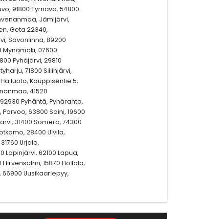
auvo, 91800 Tyrnävä, 54800
Ahvenanmaa, Jämijärvi,
n, Geta 22340,
vi, Savonlinna, 89200
0 Mynämäki, 07600
6800 Pyhäjärvi, 29810
harju, 71800 Siilinjärvi,
ailuoto, Kauppisentie 5,
enanmaa, 41520
 92930 Pyhäntä, Pyhäranta,
, Porvoo, 63800 Soini, 19600
järvi, 31400 Somero, 74300
Sotkamo, 28400 Ulvila,
1760 Urjala,
0 Lapinjärvi, 62100 Lapua,
 Hirvensalmi, 15870 Hollola,
n, 66900 Uusikaarlepyy,