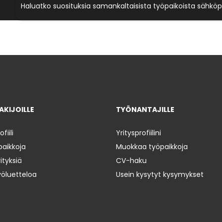
Haluatko suosituksia samankaltaisista työpaikoista sähköp
KIJOILLE
TYÖNANTAJILLE
iili
Yritysprofiilini
paikkoja
Muokkaa työpaikkoja
ityksiä
CV-haku
yöluetteloa
Usein kysytyt kysymykset