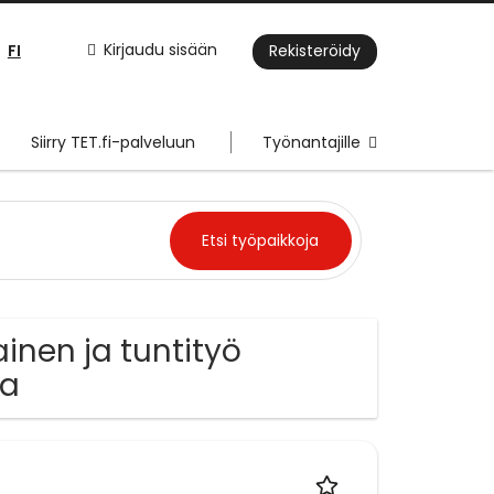
FI
Kirjaudu sisään
Rekisteröidy
Siirry TET.fi-palveluun
Työnantajille
ainen ja tuntityö
la