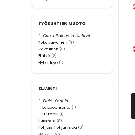
TYÖSUHTEEN MUOTO
Osa-aikainen ja tuntityö
Kokopäiväinen
(3)
Vakituinen
(3)
Etätyö
(2)
Hybridityö
(1)
SIJAINTI
Etelä-Karjala
Lappeenranta
(1)
Luumäki
(1)
Uusimaa
(8)
Pohjois-Pohjanmaa
(6)
Näytä lisää »