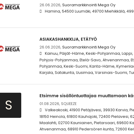
26.06.2026,
Suoramarkkinointi Mega Oy
Hamina, 54500 Luumäki, 49700 Miehikkälä, 4990
ASIAKASHANKKIJA, ETÄTYÖ
26.06.2026,
Suoramarkkinointi Mega Oy
Kainuu, Päijät-Häme, Keski-Pohjanmaa, Lappi
Pohjois-Pohjanmaa, Etelä-Savo, Ahvenanmaa, Ete
Pohjanmaa, Keski-Suomi, Kanta-Häme, Kymenlaak
Karjala, Satakunta, Uusimaa, Varsinais-Suomi, Tur
Etsimme sisällöntuottajaa muuttamaan kä
S
01.08.2026,
SQUEEZE
Valkeakoski, 41900 Petäjävesi, 39930 Karvia, P
18150 Heinola, 61800 Kauhajoki, 72400 Pielavesi, 
Maalahti, 02700 Kauniainen, Pietarsaari, 69600 
Ahvenanmaa, 68910 Pedersören kunta, 72600 Keit