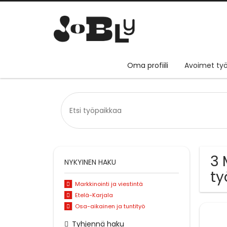
Oma profiili
Avoimet työ
3 
NYKYINEN HAKU
ty
Markkinointi ja viestintä
Etelä-Karjala
Osa-aikainen ja tuntityö
Tyhjennä haku