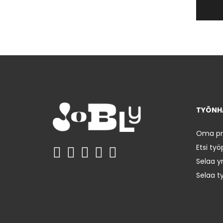
TYÖNHA
Oma prof
Etsi työ
Selaa yr
Selaa t