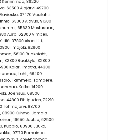
00 Keminmaa, 86220
va, 63500 Alajärvi, 49700
lavieska, 37470 Vesilahti,
ihniö, 63300 Alavus, 91500
kkonummi, 65630 Mustasaari,
21380 Aura, 62800 Vimpeli,
ttilä, 37800 Akaa, Iitti,
60800 Ilmajoki, 82900
anmaa, 56100 Ruokolahti,
ri, 82300 Rääkkylä, 32800
5900 Kolari, Imatra, 44300
enanmaa, Lahti, 66400
vassalo, Tammela, Tampere,
enanmaa, Kotka, 14200
oski, Joensuu, 68500
oo, 44800 Pihtipudas, 72210
00 Tohmajärvi, 83700
ri, 88900 Kuhmo, Jomala
inen, 19650 Joutsa, 62500
0, Kuopio, 83900 Juuka,
vakka, 07170 Pornainen,
altvik 22430, Ahvenanmaa,