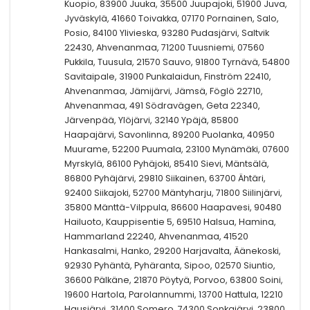
Kuopio, 83900 Juuka, 35500 Juupajoki, 51900 Juva,
Jyväskylä, 41660 Toivakka, 07170 Pornainen, Salo,
Posio, 84100 Ylivieska, 93280 Pudasjärvi, Saltvik
22430, Ahvenanmaa, 71200 Tuusniemi, 07560
Pukkila, Tuusula, 21570 Sauvo, 91800 Tyrnävä, 54800
Savitaipale, 31900 Punkalaidun, Finström 22410,
Ahvenanmaa, Jämijärvi, Jämsä, Föglö 22710,
Ahvenanmaa, 491 Södravägen, Geta 22340,
Järvenpää, Ylöjärvi, 32140 Ypäjä, 85800
Haapajärvi, Savonlinna, 89200 Puolanka, 40950
Muurame, 52200 Puumala, 23100 Mynämäki, 07600
Myrskylä, 86100 Pyhäjoki, 85410 Sievi, Mäntsälä,
86800 Pyhäjärvi, 29810 Siikainen, 63700 Ähtäri,
92400 Siikajoki, 52700 Mäntyharju, 71800 Siilinjärvi,
35800 Mänttä-Vilppula, 86600 Haapavesi, 90480
Hailuoto, Kauppisentie 5, 69510 Halsua, Hamina,
Hammarland 22240, Ahvenanmaa, 41520
Hankasalmi, Hanko, 29200 Harjavalta, Äänekoski,
92930 Pyhäntä, Pyhäranta, Sipoo, 02570 Siuntio,
36600 Pälkäne, 21870 Pöytyä, Porvoo, 63800 Soini,
19600 Hartola, Parolannummi, 13700 Hattula, 12210
Hausjärvi, 31400 Somero, 74300 Sonkajärvi, 23800