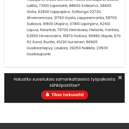
Laitila, 73100 Lapinlahti, 88600 Sotkamo, 28400
Ulvila, 62600 Lappajärvi, Sottunga 22720,
Ahvenanmaa, 31760 Urjala, Lappeenranta, 58700
Sulkava, 91600 Utajärvi, 07810 Lapinjärvi, 62100
Lapua, Naantali, 79700 Heinävesi, Helsinki, Vantaa,
52550 Hirvensalmi, 15870 Hollola, 99980 Utsjoki, 570
62 Sund, Ruotsi, 41230 Uurainen, 66900
Uusikaarlepyy, Laukaa, 29250 Nakkila, 23500
Uusikaupunki
✕
Haluatko suosituksia samankaltaisista työpaikoista
sähköpostitse?
Tilaa hakuvahti