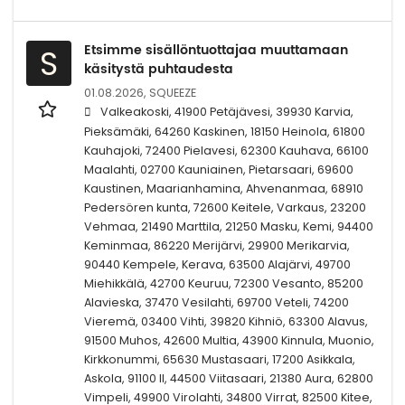
Etsimme sisällöntuottajaa muuttamaan
S
käsitystä puhtaudesta
01.08.2026,
SQUEEZE
Valkeakoski, 41900 Petäjävesi, 39930 Karvia,
Pieksämäki, 64260 Kaskinen, 18150 Heinola, 61800
Kauhajoki, 72400 Pielavesi, 62300 Kauhava, 66100
Maalahti, 02700 Kauniainen, Pietarsaari, 69600
Kaustinen, Maarianhamina, Ahvenanmaa, 68910
Pedersören kunta, 72600 Keitele, Varkaus, 23200
Vehmaa, 21490 Marttila, 21250 Masku, Kemi, 94400
Keminmaa, 86220 Merijärvi, 29900 Merikarvia,
90440 Kempele, Kerava, 63500 Alajärvi, 49700
Miehikkälä, 42700 Keuruu, 72300 Vesanto, 85200
Alavieska, 37470 Vesilahti, 69700 Veteli, 74200
Vieremä, 03400 Vihti, 39820 Kihniö, 63300 Alavus,
91500 Muhos, 42600 Multia, 43900 Kinnula, Muonio,
Kirkkonummi, 65630 Mustasaari, 17200 Asikkala,
Askola, 91100 II, 44500 Viitasaari, 21380 Aura, 62800
Vimpeli, 49900 Virolahti, 34800 Virrat, 82500 Kitee,