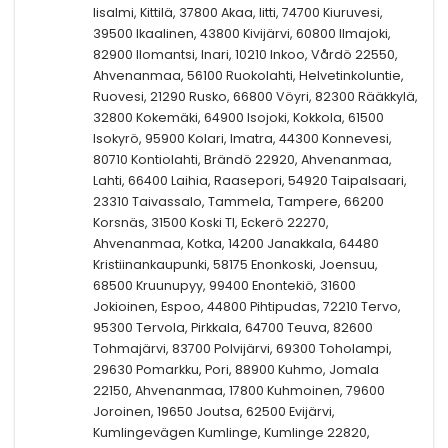
Iisalmi, Kittilä, 37800 Akaa, Iitti, 74700 Kiuruvesi,
39500 Ikaalinen, 43800 Kivijärvi, 60800 Ilmajoki,
82900 Ilomantsi, Inari, 10210 Inkoo, Vårdö 22550,
Ahvenanmaa, 56100 Ruokolahti, Helvetinkoluntie,
Ruovesi, 21290 Rusko, 66800 Vöyri, 82300 Rääkkylä,
32800 Kokemäki, 64900 Isojoki, Kokkola, 61500
Isokyrö, 95900 Kolari, Imatra, 44300 Konnevesi,
80710 Kontiolahti, Brändö 22920, Ahvenanmaa,
Lahti, 66400 Laihia, Raasepori, 54920 Taipalsaari,
23310 Taivassalo, Tammela, Tampere, 66200
Korsnäs, 31500 Koski Tl, Eckerö 22270,
Ahvenanmaa, Kotka, 14200 Janakkala, 64480
Kristiinankaupunki, 58175 Enonkoski, Joensuu,
68500 Kruunupyy, 99400 Enontekiö, 31600
Jokioinen, Espoo, 44800 Pihtipudas, 72210 Tervo,
95300 Tervola, Pirkkala, 64700 Teuva, 82600
Tohmajärvi, 83700 Polvijärvi, 69300 Toholampi,
29630 Pomarkku, Pori, 88900 Kuhmo, Jomala
22150, Ahvenanmaa, 17800 Kuhmoinen, 79600
Joroinen, 19650 Joutsa, 62500 Evijärvi,
Kumlingevägen Kumlinge, Kumlinge 22820,