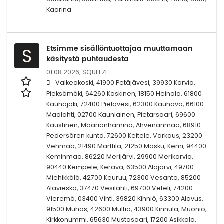
Kaarina
Etsimme sisällöntuottajaa muuttamaan
S
käsitystä puhtaudesta
01.08.2026,
SQUEEZE
Valkeakoski, 41900 Petäjävesi, 39930 Karvia,
Pieksämäki, 64260 Kaskinen, 18150 Heinola, 61800
Kauhajoki, 72400 Pielavesi, 62300 Kauhava, 66100
Maalahti, 02700 Kauniainen, Pietarsaari, 69600
Kaustinen, Maarianhamina, Ahvenanmaa, 68910
Pedersören kunta, 72600 Keitele, Varkaus, 23200
Vehmaa, 21490 Marttila, 21250 Masku, Kemi, 94400
Keminmaa, 86220 Merijärvi, 29900 Merikarvia,
90440 Kempele, Kerava, 63500 Alajärvi, 49700
Miehikkälä, 42700 Keuruu, 72300 Vesanto, 85200
Alavieska, 37470 Vesilahti, 69700 Veteli, 74200
Vieremä, 03400 Vihti, 39820 Kihniö, 63300 Alavus,
91500 Muhos, 42600 Multia, 43900 Kinnula, Muonio,
Kirkkonummi, 65630 Mustasaari, 17200 Asikkala,