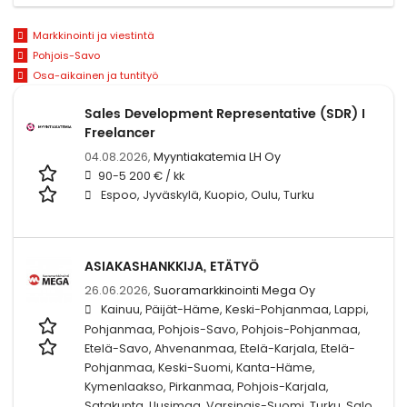
Markkinointi ja viestintä
Pohjois-Savo
Osa-aikainen ja tuntityö
Sales Development Representative (SDR) I
Freelancer
04.08.2026,
Myyntiakatemia LH Oy
90-5 200 € / kk
Espoo, Jyväskylä, Kuopio, Oulu, Turku
ASIAKASHANKKIJA, ETÄTYÖ
26.06.2026,
Suoramarkkinointi Mega Oy
Kainuu, Päijät-Häme, Keski-Pohjanmaa, Lappi,
Pohjanmaa, Pohjois-Savo, Pohjois-Pohjanmaa,
Etelä-Savo, Ahvenanmaa, Etelä-Karjala, Etelä-
Pohjanmaa, Keski-Suomi, Kanta-Häme,
Kymenlaakso, Pirkanmaa, Pohjois-Karjala,
Satakunta, Uusimaa, Varsinais-Suomi, Turku, Salo,