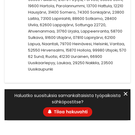
19600 Hartola, Parolannummi, 13700 Hattula, 12210
Hausjärvi, 31400 Somero, 74300 Sonkajärvi, 23800
Laitila, 73100 Lapinlahti, 88600 Sotkamo, 28400
Ulvila, 62600 Lappajärvi, Sottunga 22720,
Ahvenanmaa, 31760 Urjala, Lappeenranta, 58700
Sulkava, 91600 Utajärvi, 07810 Lapinjärvi, 62100
Lapua, Naantali, 79700 Heinävesi, Helsinki, Vantaa,
52550 Hirvensalmi, 15870 Hollola, 99980 Utsjoki, 570
62 Sund, Ruotsi, 41230 Uurainen, 66900
Uusikaarlepyy, Laukaa, 29250 Nakkila, 23500
Uusikaupunki
✕
Haluatko suosituksia samankaltaisista työpaikoista
sähköpostitse?
Tilaa hakuvahti