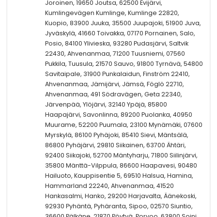
Joroinen, 19650 Joutsa, 62500 Evijärvi,
Kumlingevägen Kumlinge, Kumlinge 22820,
Kuopio, 83900 Juuka, 35500 Juupajoki, 51900 Juva,
Jyväskylä, 41660 Toivakka, 07170 Pornainen, Salo,
Posio, 84100 Ylivieska, 93280 Pudasjärvi, Saltvik
22430, Ahvenanmaa, 71200 Tuusniemi, 07560
Pukkila, Tuusula, 21570 Sauvo, 91800 Tyrnävä, 54800
Savitaipale, 31900 Punkalaidun, Finström 22410,
Ahvenanmaa, Jämijärvi, Jämsä, Föglö 22710,
Ahvenanmaa, 491 Södravägen, Geta 22340,
Järvenpää, Ylöjärvi, 32140 Ypäjä, 85800
Haapajärvi, Savonlinna, 89200 Puolanka, 40950
Muurame, 52200 Puumala, 23100 Mynämäki, 07600
Myrskylä, 86100 Pyhäjoki, 85410 Sievi, Mäntsälä,
86800 Pyhäjärvi, 29810 Siikainen, 63700 Ähtäri,
92400 Siikajoki, 52700 Mäntyharju, 71800 Siilinjärvi,
35800 Mänttä-Vilppula, 86600 Haapavesi, 90480
Hailuoto, Kauppisentie 5, 69510 Halsua, Hamina,
Hammarland 22240, Ahvenanmaa, 41520
Hankasalmi, Hanko, 29200 Harjavalta, Äänekoski,
92930 Pyhäntä, Pyhäranta, Sipoo, 02570 Siuntio,
36600 Pälkäne, 21870 Pöytyä, Porvoo, 63800 Soini,