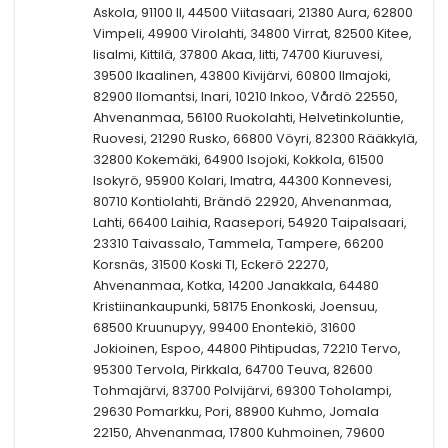
Askola, 91100 II, 44500 Viitasaari, 21380 Aura, 62800
Vimpeli, 49900 Virolahti, 34800 Virrat, 82500 Kitee,
Iisalmi, Kittilä, 37800 Akaa, Iitti, 74700 Kiuruvesi,
39500 Ikaalinen, 43800 Kivijärvi, 60800 Ilmajoki,
82900 Ilomantsi, Inari, 10210 Inkoo, Vårdö 22550,
Ahvenanmaa, 56100 Ruokolahti, Helvetinkoluntie,
Ruovesi, 21290 Rusko, 66800 Vöyri, 82300 Rääkkylä,
32800 Kokemäki, 64900 Isojoki, Kokkola, 61500
Isokyrö, 95900 Kolari, Imatra, 44300 Konnevesi,
80710 Kontiolahti, Brändö 22920, Ahvenanmaa,
Lahti, 66400 Laihia, Raasepori, 54920 Taipalsaari,
23310 Taivassalo, Tammela, Tampere, 66200
Korsnäs, 31500 Koski Tl, Eckerö 22270,
Ahvenanmaa, Kotka, 14200 Janakkala, 64480
Kristiinankaupunki, 58175 Enonkoski, Joensuu,
68500 Kruunupyy, 99400 Enontekiö, 31600
Jokioinen, Espoo, 44800 Pihtipudas, 72210 Tervo,
95300 Tervola, Pirkkala, 64700 Teuva, 82600
Tohmajärvi, 83700 Polvijärvi, 69300 Toholampi,
29630 Pomarkku, Pori, 88900 Kuhmo, Jomala
22150, Ahvenanmaa, 17800 Kuhmoinen, 79600