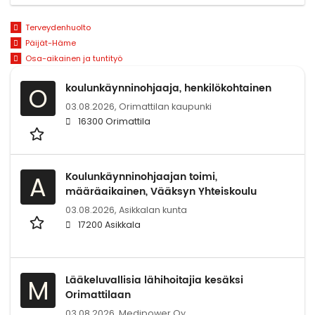
Terveydenhuolto
Päijät-Häme
Osa-aikainen ja tuntityö
koulunkäynninohjaaja, henkilökohtainen
O
03.08.2026,
Orimattilan kaupunki
16300 Orimattila
Koulunkäynninohjaajan toimi,
A
määräaikainen, Vääksyn Yhteiskoulu
03.08.2026,
Asikkalan kunta
17200 Asikkala
Lääkeluvallisia lähihoitajia kesäksi
M
Orimattilaan
03.08.2026,
Medipower Oy