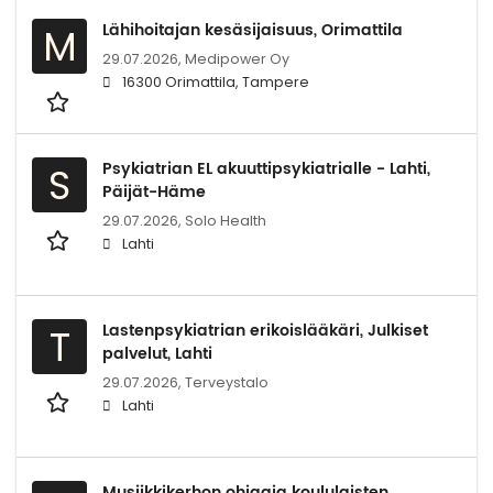
Lähihoitajan kesäsijaisuus, Orimattila
M
29.07.2026,
Medipower Oy
16300 Orimattila, Tampere
Psykiatrian EL akuuttipsykiatrialle - Lahti,
S
Päijät-Häme
29.07.2026,
Solo Health
Lahti
Lastenpsykiatrian erikoislääkäri, Julkiset
T
palvelut, Lahti
29.07.2026,
Terveystalo
Lahti
Musiikkikerhon ohjaaja koululaisten