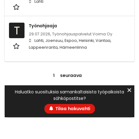
Lahti
Työnohjaaja
T
29.07.2026,
Työnohjauspalvelut Voima Oy
Lahti, Joensuu, Espoo, Helsinki, Vantaa,
Lappeenranta, Hämeenlinna
1
seuraava
✕
Haluatko suosituksia samankaltaisista työpaikoista
sähköpostitse?
Tilaa hakuvahti