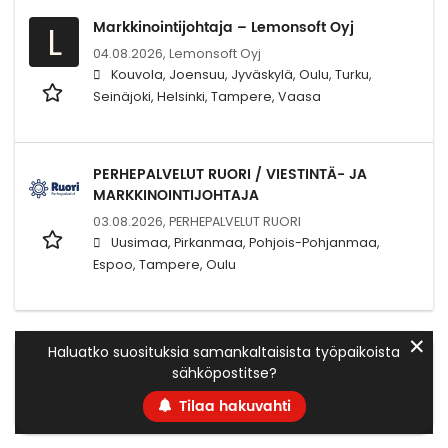
Markkinointijohtaja – Lemonsoft Oyj
L
04.08.2026,
Lemonsoft Oyj
Kouvola, Joensuu, Jyväskylä, Oulu, Turku,
Seinäjoki, Helsinki, Tampere, Vaasa
PERHEPALVELUT RUORI / VIESTINTÄ- JA
MARKKINOINTIJOHTAJA
03.08.2026,
PERHEPALVELUT RUORI
Uusimaa, Pirkanmaa, Pohjois-Pohjanmaa,
Espoo, Tampere, Oulu
✕
Haluatko suosituksia samankaltaisista työpaikoista
sähköpostitse?
Tilaa hakuvahti