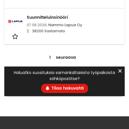
Suunnitteluinsinööri
07.08.2026,
Nammo Lapua Oy
38200 Sastamala
1
seuraava
✕
Haluatko suosituksia samankaltaisista työpaikoista
sähköpostitse?
Tilaa hakuvahti