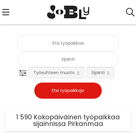
Työsuhteen muoto
Sijainti
Tehtä
1 590 Kokopäiväinen työpaikkaa
sijainnissa Pirkanmaa