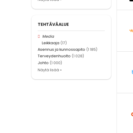
TEHTÄVÄALUE
Media
Leikkaaja
(17)
Asennus ja kunnossapito
(1 185)
Terveydenhuolto
(1 028)
Johto
(1 000)
Näytä lisää »