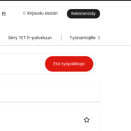
FI
Kirjaudu sisään
Rekisteröidy
Siirry TET.fi-palveluun
Työnantajille