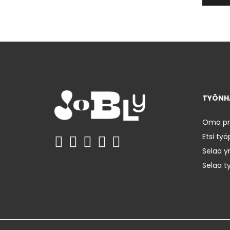
TYÖNHA
Oma prof
Etsi työ
Selaa yr
Selaa t