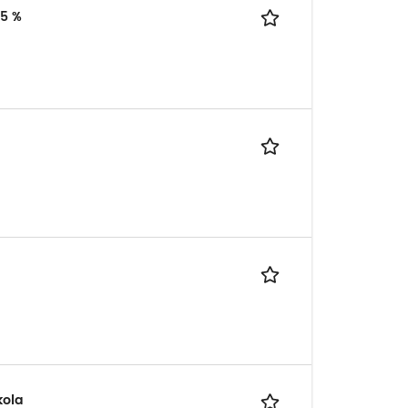
,5 %
kola