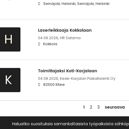
Seinäjoki, Helsinki, Seinäjoki, Helsinki
Laserleikkaaja Kokkolaan
H
04.08.2026,
HR Satama
Kokkola
Toimittajaksi Koti-Karjalaan
K
04.08.2026,
Keski-Karjalan Paikallislehti Oy
82500 Kitee
1
seuraava
2
3
Haluatko suosituksia samankaltaisista työpaikoista sähköp