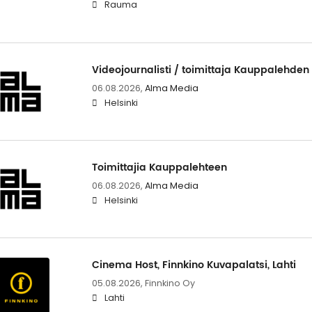
Rauma
Videojournalisti / toimittaja Kauppalehd
06.08.2026,
Alma Media
Helsinki
Toimittajia Kauppalehteen
06.08.2026,
Alma Media
Helsinki
Cinema Host, Finnkino Kuvapalatsi, Lahti
05.08.2026,
Finnkino Oy
Lahti