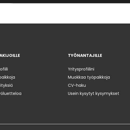
KIJOILLE
TYÖNANTAJILLE
iili
Yritysprofiilini
paikkoja
Muokkaa työpaikkoja
ityksiä
CV-haku
yöluetteloa
Usein kysytyt kysymykset