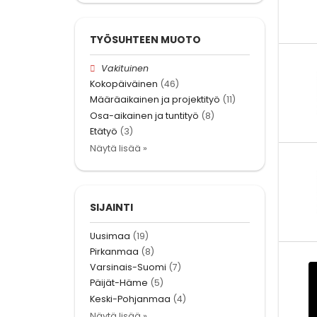
TYÖSUHTEEN MUOTO
Vakituinen
Kokopäiväinen
(46)
Määräaikainen ja projektityö
(11)
Osa-aikainen ja tuntityö
(8)
Etätyö
(3)
Näytä lisää »
SIJAINTI
Uusimaa
(19)
Pirkanmaa
(8)
Varsinais-Suomi
(7)
Päijät-Häme
(5)
Keski-Pohjanmaa
(4)
Näytä lisää »