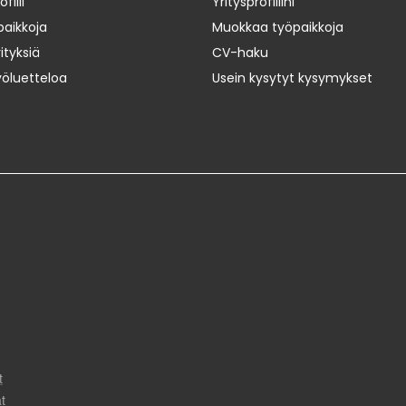
iili
Yritysprofiilini
paikkoja
Muokkaa työpaikkoja
ityksiä
CV-haku
yöluetteloa
Usein kysytyt kysymykset