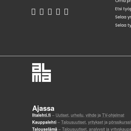
Oma prof
Etsi työ
Selaa yr
Selaa t