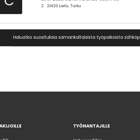
C
21420 Lieto, Turku
Haluatko suosituksia samankaltaisista työpaikoista sähköp
KIJOILLE
TYÖNANTAJILLE