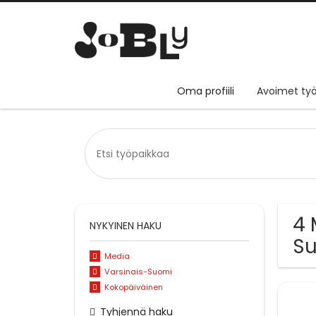
Oma profiili
Avoimet työ
4 
NYKYINEN HAKU
S
Media
Varsinais-Suomi
Kokopäiväinen
Tyhjennä haku