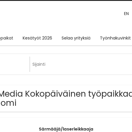
EN
paikat
Kesätyöt 2026
Selaa yrityksiä
Työnhakuvinkit
Media Kokopäiväinen työpaikkaa 
uomi
Särmääjä/laserleikkaaja