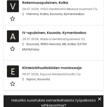
Rakennusapulainen, Kotka
V
29.07.2026,
VISIO Henkilöstöratkaisut Uusimaa Oy
Hamina, Kotka, Kouvola, Kymenlaakso
IV-apulainen, Kouvola, Kymenlaakso
A
29.07.2026,
Ahkera Henkilöstöpalvelut Oy
Kouvola, 18150 Heinola, Iitti, Kotka, 52700
Mäntyharju
Kiinteistöhuoltotöiden moniosaaja
E
09.07.2026,
Espoon Kiinteistöhuolto Oy
Espoo, Kouvola
✕
Haluatko suosituksia samankaltaisista työpaikoista
sähköpostitse?