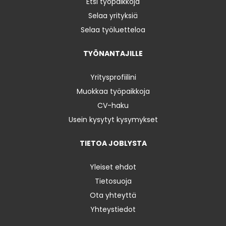
Etsi työpaikkoja
Selaa yrityksiä
Selaa työluetteloa
TYÖNANTAJILLE
Yritysprofiilini
Muokkaa työpaikkoja
CV-haku
Usein kysytyt kysymykset
TIETOA JOBLYSTA
Yleiset ehdot
Tietosuoja
Ota yhteyttä
Yhteystiedot