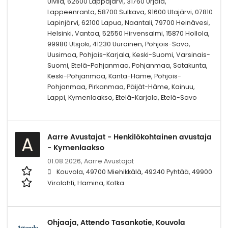
Ulvila, 62600 Lappajärvi, 31760 Urjala,
Lappeenranta, 58700 Sulkava, 91600 Utajärvi, 07810
Lapinjärvi, 62100 Lapua, Naantali, 79700 Heinävesi,
Helsinki, Vantaa, 52550 Hirvensalmi, 15870 Hollola,
99980 Utsjoki, 41230 Uurainen, Pohjois-Savo,
Uusimaa, Pohjois-Karjala, Keski-Suomi, Varsinais-
Suomi, Etelä-Pohjanmaa, Pohjanmaa, Satakunta,
Keski-Pohjanmaa, Kanta-Häme, Pohjois-
Pohjanmaa, Pirkanmaa, Päijät-Häme, Kainuu,
Lappi, Kymenlaakso, Etelä-Karjala, Etelä-Savo
Aarre Avustajat - Henkilökohtainen avustaja
A
- Kymenlaakso
01.08.2026,
Aarre Avustajat
Kouvola, 49700 Miehikkälä, 49240 Pyhtää, 49900
Virolahti, Hamina, Kotka
Ohjaaja, Attendo Tasankotie, Kouvola