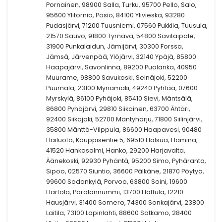
Pornainen, 98900 Salla, Turku, 95700 Pello, Salo,
95600 Ylitornio, Posio, 84100 Ylivieska, 93280
Pudasjärvi, 71200 Tuusniemi, 07560 Pukkila, Tuusula,
21570 Sauvo, 91800 Tyrnävä, 54800 Savitaipale,
31900 Punkalaidun, Jämijärvi, 30300 Forssa,
Jämsä, Järvenpää, Ylöjärvi, 32140 Ypäjä, 85800
Haapajärvi, Savonlinna, 89200 Puolanka, 40950
Muurame, 98800 Savukoski, Seinäjoki, 52200
Puumala, 23100 Mynämäki, 49240 Pyhtää, 07600
Myrskylä, 86100 Pyhäjoki, 85410 Sievi, Mäntsälä,
86800 Pyhäjärvi, 29810 Siikainen, 63700 Ähtäri,
92400 Siikajoki, 52700 Mäntyharju, 71800 Siilinjärvi,
35800 Mänttä-Vilppula, 86600 Haapavesi, 90480
Hailuoto, Kauppisentie 5, 69510 Halsua, Hamina,
41520 Hankasalmi, Hanko, 29200 Harjavalta,
Äänekoski, 92930 Pyhäntä, 95200 Simo, Pyhäranta,
Sipoo, 02570 Siuntio, 36600 Pälkäne, 21870 Pöytyä,
99600 Sodankylä, Porvoo, 63800 Soini, 19600
Hartola, Parolannummi, 13700 Hattula, 12210
Hausjärvi, 31400 Somero, 74300 Sonkajärvi, 23800
Laitila, 73100 Lapinlahti, 88600 Sotkamo, 28400