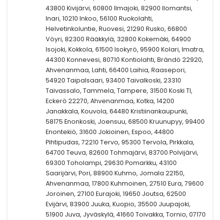
43800 Kivijärvi, 60800 Ilmajoki, 82900 Ilomantsi,
Inari, 10210 Inkoo, 56100 Ruokolahti,
Helvetinkoluntie, Ruovesi, 21290 Rusko, 66800
Vöyri, 82300 Rääkkylä, 32800 Kokemäki, 64900
Isojoki, Kokkola, 61500 Isokyrö, 95900 Kolari, Imatra,
44300 Konnevesi, 80710 Kontiolahti, Brändö 22920,
Ahvenanmaa, Lahti, 66400 Laihia, Raasepori,
54920 Taipalsaari, 93400 Taivalkoski, 23310
Taivassalo, Tammela, Tampere, 31500 Koski Tl,
Eckerö 22270, Ahvenanmaa, Kotka, 14200
Janakkala, Kouvola, 64480 Kristiinankaupunki,
58175 Enonkoski, Joensuu, 68500 Kruunupyy, 99400
Enontekiö, 31600 Jokioinen, Espoo, 44800
Pihtipudas, 72210 Tervo, 95300 Tervola, Pirkkala,
64700 Teuva, 82600 Tohmajärvi, 83700 Polvijärvi,
69300 Toholampi, 29630 Pomarkku, 43100
Saarijärvi, Pori, 88900 Kuhmo, Jomala 22150,
Ahvenanmaa, 17800 Kuhmoinen, 27510 Eura, 79600
Joroinen, 27100 Eurajoki, 19650 Joutsa, 62500
Evijärvi, 83900 Juuka, Kuopio, 35500 Juupajoki,
51900 Juva, Jyväskylä, 41660 Toivakka, Tornio, 07170