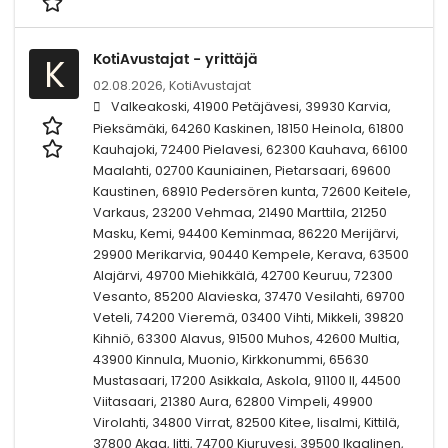
KotiAvustajat - yrittäjä
K
02.08.2026,
KotiAvustajat
Valkeakoski, 41900 Petäjävesi, 39930 Karvia,
Pieksämäki, 64260 Kaskinen, 18150 Heinola, 61800
Kauhajoki, 72400 Pielavesi, 62300 Kauhava, 66100
Maalahti, 02700 Kauniainen, Pietarsaari, 69600
Kaustinen, 68910 Pedersören kunta, 72600 Keitele,
Varkaus, 23200 Vehmaa, 21490 Marttila, 21250
Masku, Kemi, 94400 Keminmaa, 86220 Merijärvi,
29900 Merikarvia, 90440 Kempele, Kerava, 63500
Alajärvi, 49700 Miehikkälä, 42700 Keuruu, 72300
Vesanto, 85200 Alavieska, 37470 Vesilahti, 69700
Veteli, 74200 Vieremä, 03400 Vihti, Mikkeli, 39820
Kihniö, 63300 Alavus, 91500 Muhos, 42600 Multia,
43900 Kinnula, Muonio, Kirkkonummi, 65630
Mustasaari, 17200 Asikkala, Askola, 91100 II, 44500
Viitasaari, 21380 Aura, 62800 Vimpeli, 49900
Virolahti, 34800 Virrat, 82500 Kitee, Iisalmi, Kittilä,
37800 Akaa, Iitti, 74700 Kiuruvesi, 39500 Ikaalinen,