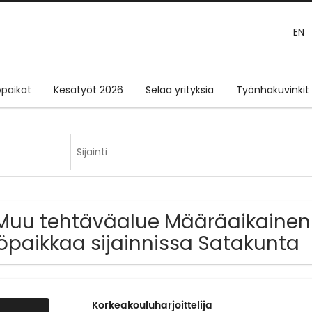
EN
paikat
Kesätyöt 2026
Selaa yrityksiä
Työnhakuvinkit
Muu tehtäväalue Määräaikainen j
öpaikkaa sijainnissa Satakunta
Korkeakouluharjoittelija