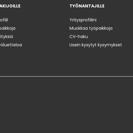
KIJOILLE
TYÖNANTAJILLE
iili
Yritysprofiilini
paikkoja
Muokkaa työpaikkoja
ityksiä
CV-haku
yöluetteloa
Usein kysytyt kysymykset