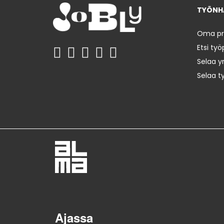
TYÖNHA
Oma prof
Etsi työ
Selaa yr
Selaa t