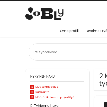
Oma profiili
Avoimet työ
2 
NYKYINEN HAKU
ty
Muu tehtäväalue
Satakunta
Määräaikainen ja projektityö
Tyhjennä haku