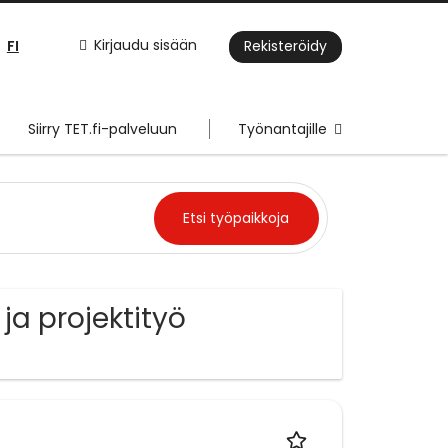
FI
Kirjaudu sisään
Rekisteröidy
Siirry TET.fi-palveluun
Työnantajille
a projektityö