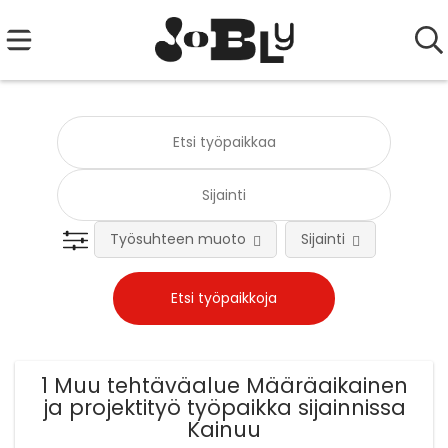
Työsuhteen muoto
Sijainti
Tehtä
1 Muu tehtäväalue Määräaikainen
ja projektityö työpaikka sijainnissa
Kainuu