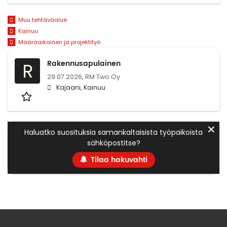
Muu tehtäväalue
Kainuu
Määräaikainen ja projektityö
Rakennusapulainen
R
29.07.2026,
RM Two Oy
Kajaani, Kainuu
✕
Haluatko suosituksia samankaltaisista työpaikoista
sähköpostitse?
Tilaa hakuvahti