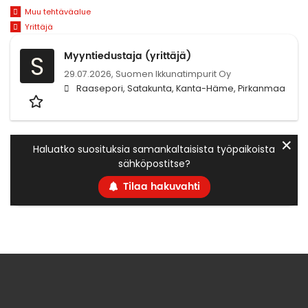
Muu tehtäväalue
Yrittäjä
Myyntiedustaja (yrittäjä)
S
29.07.2026,
Suomen Ikkunatimpurit Oy
Raasepori, Satakunta, Kanta-Häme, Pirkanmaa
✕
Haluatko suosituksia samankaltaisista työpaikoista
sähköpostitse?
Tilaa hakuvahti