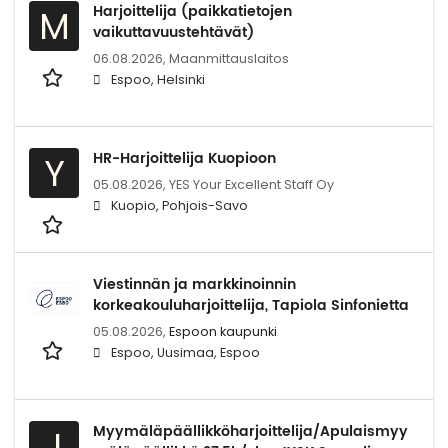
Harjoittelija (paikkatietojen
M
vaikuttavuustehtävät)
06.08.2026,
Maanmittauslaitos
Espoo, Helsinki
HR-Harjoittelija Kuopioon
Y
05.08.2026,
YES Your Excellent Staff Oy
Kuopio, Pohjois-Savo
Viestinnän ja markkinoinnin
korkeakouluharjoittelija, Tapiola Sinfonietta
05.08.2026,
Espoon kaupunki
Espoo, Uusimaa, Espoo
Myymäläpäällikköharjoittelija/Apulaismyy
J