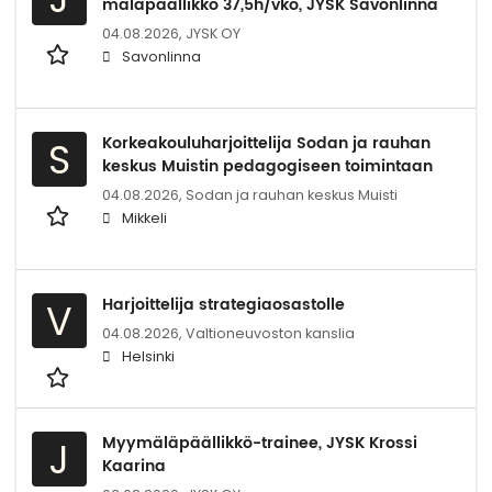
mäläpäällikkö 37,5h/vko, JYSK Savonlinna
04.08.2026,
JYSK OY
Savonlinna
Korkeakouluharjoittelija Sodan ja rauhan
S
keskus Muistin pedagogiseen toimintaan
04.08.2026,
Sodan ja rauhan keskus Muisti
Mikkeli
Harjoittelija strategiaosastolle
V
04.08.2026,
Valtioneuvoston kanslia
Helsinki
Myymäläpäällikkö-trainee, JYSK Krossi
J
Kaarina