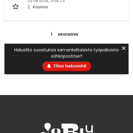
03.08.2026,
JYSK OY
Kaarina
1
seuraava
✕
Haluatko suosituksia samankaltaisista työpaikoista
sähköpostitse?
Tilaa hakuvahti