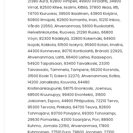
21380 Aura, 62800 Vimpeli, 49900 Virolahti, 34800
Virrat, 82500 Kitee, Iisalmi, Kittilä, 37800 Akaa, Iitti,
74700 Kiuruvesi, 39500 Ikaalinen, 43800 Kivijärvi,
60800 Ilmajoki, 82900 Ilomantsi, Inari, 10210 Inkoo,
Vårdö 22550, Ahvenanmaa, 56100 Ruokolahti,
Helvetinkoluntie, Ruovesi, 21290 Rusko, 66800
Vöyri, 82300 Rääkkylä, 32800 Kokemäki, 64900
Isojoki, Kokkola, 61500 Isokyrö, 95900 Kolari, Imatra,
44300 Konnevesi, 80710 Kontiolahti, Brändö 22920,
Ahvenanmaa, Lahti, 66400 Laihia, Raasepori,
54920 Taipalsaari, 93400 Taivalkoski, 23310
Taivassalo, Tammela, Tampere, 66200 Korsnäs,
31500 Koski Tl, Eckerö 22270, Ahvenanmaa, Kotka,
14200 Janakkala, Kouvola, 64480
Kristiinankaupunki, 58175 Enonkoski, Joensuu,
68500 Kruunupyy, 99400 Enontekiö, 31600
Jokioinen, Espoo, 44800 Pihtipudas, 72210 Tervo,
95300 Tervola, Pirkkala, 64700 Teuva, 82600
Tohmajärvi, 83700 Polvijärvi, 69300 Toholampi,
29630 Pomarkku, 43100 Saarijärvi, Pori, 88900
Kuhmo, Jomala 22150, Ahvenanmaa, 17800
Kuhmoinen, 27510 Eura, 79600 Joroinen, 27100