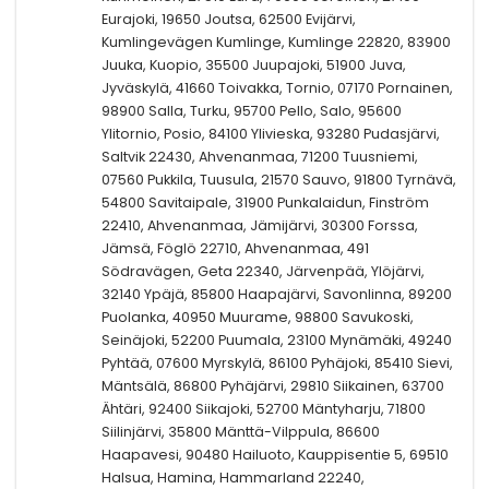
Eurajoki, 19650 Joutsa, 62500 Evijärvi,
Kumlingevägen Kumlinge, Kumlinge 22820, 83900
Juuka, Kuopio, 35500 Juupajoki, 51900 Juva,
Jyväskylä, 41660 Toivakka, Tornio, 07170 Pornainen,
98900 Salla, Turku, 95700 Pello, Salo, 95600
Ylitornio, Posio, 84100 Ylivieska, 93280 Pudasjärvi,
Saltvik 22430, Ahvenanmaa, 71200 Tuusniemi,
07560 Pukkila, Tuusula, 21570 Sauvo, 91800 Tyrnävä,
54800 Savitaipale, 31900 Punkalaidun, Finström
22410, Ahvenanmaa, Jämijärvi, 30300 Forssa,
Jämsä, Föglö 22710, Ahvenanmaa, 491
Södravägen, Geta 22340, Järvenpää, Ylöjärvi,
32140 Ypäjä, 85800 Haapajärvi, Savonlinna, 89200
Puolanka, 40950 Muurame, 98800 Savukoski,
Seinäjoki, 52200 Puumala, 23100 Mynämäki, 49240
Pyhtää, 07600 Myrskylä, 86100 Pyhäjoki, 85410 Sievi,
Mäntsälä, 86800 Pyhäjärvi, 29810 Siikainen, 63700
Ähtäri, 92400 Siikajoki, 52700 Mäntyharju, 71800
Siilinjärvi, 35800 Mänttä-Vilppula, 86600
Haapavesi, 90480 Hailuoto, Kauppisentie 5, 69510
Halsua, Hamina, Hammarland 22240,