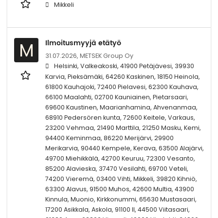
Mikkeli
Ilmoitusmyyjä etätyö
M
31.07.2026,
METSEK Group Oy
Helsinki, Valkeakoski, 41900 Petäjävesi, 39930
Karvia, Pieksämäki, 64260 Kaskinen, 18150 Heinola,
61800 Kauhajoki, 72400 Pielavesi, 62300 Kauhava,
66100 Maalahti, 02700 Kauniainen, Pietarsaari,
69600 Kaustinen, Maarianhamina, Ahvenanmaa,
68910 Pedersören kunta, 72600 Keitele, Varkaus,
23200 Vehmaa, 21490 Marttila, 21250 Masku, Kemi,
94400 Keminmaa, 86220 Merijärvi, 29900
Merikarvia, 90440 Kempele, Kerava, 63500 Alajärvi,
49700 Miehikkälä, 42700 Keuruu, 72300 Vesanto,
85200 Alavieska, 37470 Vesilahti, 69700 Veteli,
74200 Vieremä, 03400 Vihti, Mikkeli, 39820 Kihniö,
63300 Alavus, 91500 Muhos, 42600 Multia, 43900
Kinnula, Muonio, Kirkkonummi, 65630 Mustasaari,
17200 Asikkala, Askola, 91100 II, 44500 Viitasaari,