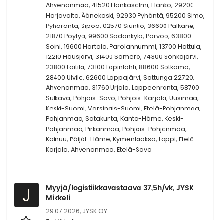
Ahvenanmaa, 41520 Hankasalmi, Hanko, 29200
Harjavalta, Äänekoski, 92930 Pyhäntä, 95200 Simo,
Pyhäranta, Sipoo, 02570 Siuntio, 36600 Pälkäne,
21870 Pöytyä, 99600 Sodankylä, Porvoo, 63800
Soini, 19600 Hartola, Parolannummi, 13700 Hattula,
12210 Hausjärvi, 31400 Somero, 74300 Sonkajärvi,
23800 Laitila, 73100 Lapinlahti, 88600 Sotkamo,
28400 Ulvila, 62600 Lappajärvi, Sottunga 22720,
Ahvenanmaa, 31760 Urjala, Lappeenranta, 58700
Sulkava, Pohjois-Savo, Pohjois-Karjala, Uusimaa,
Keski-Suomi, Varsinais-Suomi, Etelä-Pohjanmaa,
Pohjanmaa, Satakunta, Kanta-Häme, Keski-
Pohjanmaa, Pirkanmaa, Pohjois-Pohjanmaa,
Kainuu, Päijät-Häme, Kymenlaakso, Lappi, Etelä-
Karjala, Ahvenanmaa, Etelä-Savo
Myyjä/logistiikkavastaava 37,5h/vk, JYSK
J
Mikkeli
29.07.2026,
JYSK OY