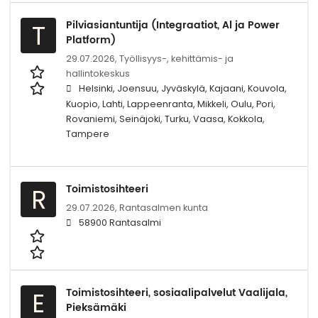
Pilviasiantuntija (Integraatiot, Al ja Power
T
Platform)
29.07.2026,
Työllisyys-, kehittämis- ja
hallintokeskus
Helsinki, Joensuu, Jyväskylä, Kajaani, Kouvola,
Kuopio, Lahti, Lappeenranta, Mikkeli, Oulu, Pori,
Rovaniemi, Seinäjoki, Turku, Vaasa, Kokkola,
Tampere
Toimistosihteeri
R
29.07.2026,
Rantasalmen kunta
58900 Rantasalmi
Toimistosihteeri, sosiaalipalvelut Vaalijala,
E
Pieksämäki