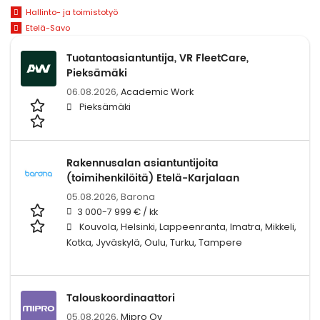
Hallinto- ja toimistotyö
Etelä-Savo
Tuotantoasiantuntija, VR FleetCare,
Pieksämäki
06.08.2026,
Academic Work
Pieksämäki
Rakennusalan asiantuntijoita
(toimihenkilöitä) Etelä-Karjalaan
05.08.2026,
Barona
3 000-7 999 € / kk
Kouvola, Helsinki, Lappeenranta, Imatra, Mikkeli,
Kotka, Jyväskylä, Oulu, Turku, Tampere
Talouskoordinaattori
05.08.2026,
Mipro Oy