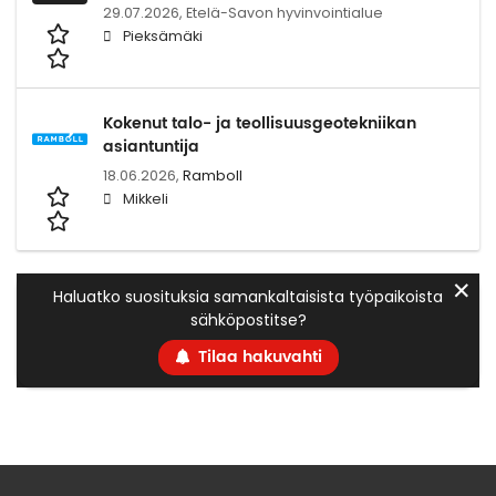
29.07.2026,
Etelä-Savon hyvinvointialue
Pieksämäki
Kokenut talo- ja teollisuusgeotekniikan
asiantuntija
18.06.2026,
Ramboll
Mikkeli
✕
Haluatko suosituksia samankaltaisista työpaikoista
sähköpostitse?
Tilaa hakuvahti