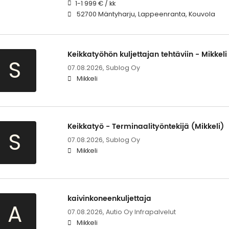
1-1 999 € / kk
52700 Mäntyharju, Lappeenranta, Kouvola
Keikkatyöhön kuljettajan tehtäviin - Mikkeli
S
07.08.2026,
Sublog Oy
Mikkeli
Keikkatyö - Terminaalityöntekijä (Mikkeli)
S
07.08.2026,
Sublog Oy
Mikkeli
kaivinkoneenkuljettaja
A
07.08.2026,
Autio Oy Infrapalvelut
Mikkeli