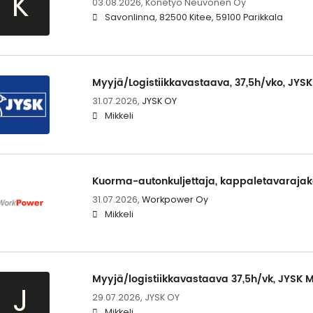
K
03.08.2026,
Konetyö Neuvonen Oy
Savonlinna, 82500 Kitee, 59100 Parikkala
Myyjä/Logistiikkavastaava, 37,5h/vko, JYSK
31.07.2026,
JYSK OY
Mikkeli
Kuorma-autonkuljettaja, kappaletavarajak
31.07.2026,
Workpower Oy
Mikkeli
Myyjä/logistiikkavastaava 37,5h/vk, JYSK M
J
29.07.2026,
JYSK OY
Mikkeli