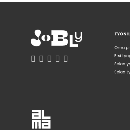
TYÖNHA
Oma prof
Etsi työ
Selaa yr
Selaa t