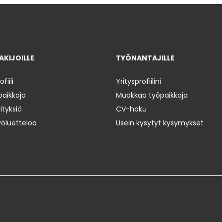
KIJOILLE
TYÖNANTAJILLE
iili
Yritysprofiilini
paikkoja
Muokkaa työpaikkoja
ityksiä
CV-haku
yöluetteloa
Usein kysytyt kysymykset