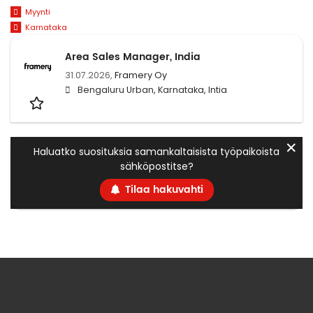
Myynti
Karnataka
Area Sales Manager, India
31.07.2026,
Framery Oy
Bengaluru Urban, Karnataka, Intia
✕
Haluatko suosituksia samankaltaisista työpaikoista
sähköpostitse?
Tilaa hakuvahti