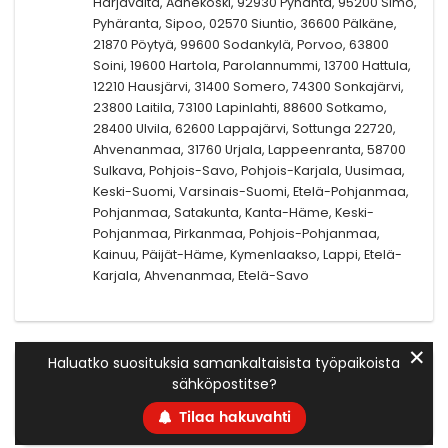
Harjavalta, Äänekoski, 92930 Pyhäntä, 95200 Simo,
Pyhäranta, Sipoo, 02570 Siuntio, 36600 Pälkäne,
21870 Pöytyä, 99600 Sodankylä, Porvoo, 63800
Soini, 19600 Hartola, Parolannummi, 13700 Hattula,
12210 Hausjärvi, 31400 Somero, 74300 Sonkajärvi,
23800 Laitila, 73100 Lapinlahti, 88600 Sotkamo,
28400 Ulvila, 62600 Lappajärvi, Sottunga 22720,
Ahvenanmaa, 31760 Urjala, Lappeenranta, 58700
Sulkava, Pohjois-Savo, Pohjois-Karjala, Uusimaa,
Keski-Suomi, Varsinais-Suomi, Etelä-Pohjanmaa,
Pohjanmaa, Satakunta, Kanta-Häme, Keski-
Pohjanmaa, Pirkanmaa, Pohjois-Pohjanmaa,
Kainuu, Päijät-Häme, Kymenlaakso, Lappi, Etelä-
Karjala, Ahvenanmaa, Etelä-Savo
✕
Haluatko suosituksia samankaltaisista työpaikoista
sähköpostitse?
Tilaa hakuvahti