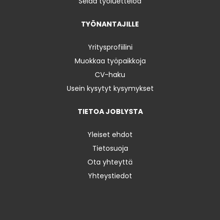
Selaa työluetteloa
TYÖNANTAJILLE
Yritysprofiilini
Muokkaa työpaikkoja
CV-haku
Usein kysytyt kysymykset
TIETOA JOBLYSTA
Yleiset ehdot
Tietosuoja
Ota yhteyttä
Yhteystiedot