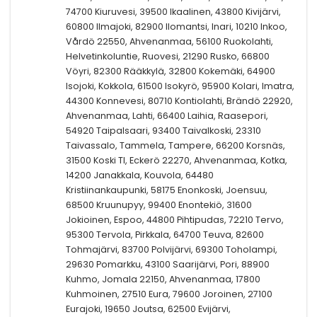
74700 Kiuruvesi, 39500 Ikaalinen, 43800 Kivijärvi,
60800 Ilmajoki, 82900 Ilomantsi, Inari, 10210 Inkoo,
Vårdö 22550, Ahvenanmaa, 56100 Ruokolahti,
Helvetinkoluntie, Ruovesi, 21290 Rusko, 66800
Vöyri, 82300 Rääkkylä, 32800 Kokemäki, 64900
Isojoki, Kokkola, 61500 Isokyrö, 95900 Kolari, Imatra,
44300 Konnevesi, 80710 Kontiolahti, Brändö 22920,
Ahvenanmaa, Lahti, 66400 Laihia, Raasepori,
54920 Taipalsaari, 93400 Taivalkoski, 23310
Taivassalo, Tammela, Tampere, 66200 Korsnäs,
31500 Koski Tl, Eckerö 22270, Ahvenanmaa, Kotka,
14200 Janakkala, Kouvola, 64480
Kristiinankaupunki, 58175 Enonkoski, Joensuu,
68500 Kruunupyy, 99400 Enontekiö, 31600
Jokioinen, Espoo, 44800 Pihtipudas, 72210 Tervo,
95300 Tervola, Pirkkala, 64700 Teuva, 82600
Tohmajärvi, 83700 Polvijärvi, 69300 Toholampi,
29630 Pomarkku, 43100 Saarijärvi, Pori, 88900
Kuhmo, Jomala 22150, Ahvenanmaa, 17800
Kuhmoinen, 27510 Eura, 79600 Joroinen, 27100
Eurajoki, 19650 Joutsa, 62500 Evijärvi,