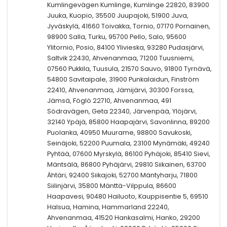
Kumlingevägen Kumlinge, Kumlinge 22820, 83900
Juuka, Kuopio, 35500 Juupajoki, 51900 Juva,
Jyväskylä, 41660 Toivakka, Tornio, 07170 Pornainen,
98900 Salla, Turku, 95700 Pello, Salo, 95600
Ylitornio, Posio, 84100 Ylivieska, 93280 Pudasjärvi,
Saltvik 22430, Ahvenanmaa, 71200 Tuusniemi,
07560 Pukkila, Tuusula, 21570 Sauvo, 91800 Tyrnävä,
54800 Savitaipale, 31900 Punkalaidun, Finström
22410, Ahvenanmaa, Jämijärvi, 30300 Forssa,
Jämsä, Föglö 22710, Ahvenanmaa, 491
Södravägen, Geta 22340, Järvenpää, Ylöjärvi,
32140 Ypäjä, 85800 Haapajärvi, Savonlinna, 89200
Puolanka, 40950 Muurame, 98800 Savukoski,
Seinäjoki, 52200 Puumala, 23100 Mynämäki, 49240
Pyhtää, 07600 Myrskylä, 86100 Pyhäjoki, 85410 Sievi,
Mäntsälä, 86800 Pyhäjärvi, 29810 Siikainen, 63700
Ähtäri, 92400 Siikajoki, 52700 Mäntyharju, 71800
Siilinjärvi, 35800 Mänttä-Vilppula, 86600
Haapavesi, 90480 Hailuoto, Kauppisentie 5, 69510
Halsua, Hamina, Hammarland 22240,
Ahvenanmaa, 41520 Hankasalmi, Hanko, 29200