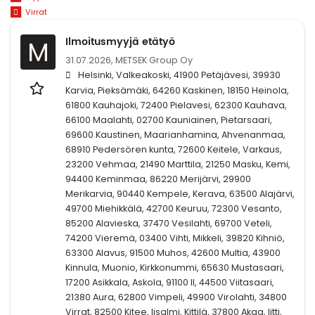
Virrat
Ilmoitusmyyjä etätyö
M
31.07.2026,
METSEK Group Oy
Helsinki, Valkeakoski, 41900 Petäjävesi, 39930
Karvia, Pieksämäki, 64260 Kaskinen, 18150 Heinola,
61800 Kauhajoki, 72400 Pielavesi, 62300 Kauhava,
66100 Maalahti, 02700 Kauniainen, Pietarsaari,
69600 Kaustinen, Maarianhamina, Ahvenanmaa,
68910 Pedersören kunta, 72600 Keitele, Varkaus,
23200 Vehmaa, 21490 Marttila, 21250 Masku, Kemi,
94400 Keminmaa, 86220 Merijärvi, 29900
Merikarvia, 90440 Kempele, Kerava, 63500 Alajärvi,
49700 Miehikkälä, 42700 Keuruu, 72300 Vesanto,
85200 Alavieska, 37470 Vesilahti, 69700 Veteli,
74200 Vieremä, 03400 Vihti, Mikkeli, 39820 Kihniö,
63300 Alavus, 91500 Muhos, 42600 Multia, 43900
Kinnula, Muonio, Kirkkonummi, 65630 Mustasaari,
17200 Asikkala, Askola, 91100 II, 44500 Viitasaari,
21380 Aura, 62800 Vimpeli, 49900 Virolahti, 34800
Virrat, 82500 Kitee, Iisalmi, Kittilä, 37800 Akaa, Iitti,