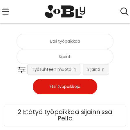
Työsuhteen muoto
Sijainti
Tehtä
2 Etätyö työpaikkaa sijainnissa
Pello