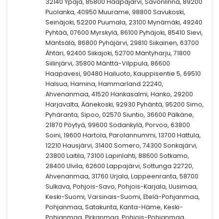
32140 Ypäjä, 85800 Haapajärvi, Savonlinna, 89200
Puolanka, 40950 Muurame, 98800 Savukoski,
Seinäjoki, 52200 Puumala, 23100 Mynämäki, 49240
Pyhtää, 07600 Myrskylä, 86100 Pyhäjoki, 85410 Sievi,
Mäntsälä, 86800 Pyhäjärvi, 29810 Siikainen, 63700
Ähtäri, 92400 Siikajoki, 52700 Mäntyharju, 71800
Siilinjärvi, 35800 Mänttä-Vilppula, 86600
Haapavesi, 90480 Hailuoto, Kauppisentie 5, 69510
Halsua, Hamina, Hammarland 22240,
Ahvenanmaa, 41520 Hankasalmi, Hanko, 29200
Harjavalta, Äänekoski, 92930 Pyhäntä, 95200 Simo,
Pyhäranta, Sipoo, 02570 Siuntio, 36600 Pälkäne,
21870 Pöytyä, 99600 Sodankylä, Porvoo, 63800
Soini, 19600 Hartola, Parolannummi, 13700 Hattula,
12210 Hausjärvi, 31400 Somero, 74300 Sonkajärvi,
23800 Laitila, 73100 Lapinlahti, 88600 Sotkamo,
28400 Ulvila, 62600 Lappajärvi, Sottunga 22720,
Ahvenanmaa, 31760 Urjala, Lappeenranta, 58700
Sulkava, Pohjois-Savo, Pohjois-Karjala, Uusimaa,
Keski-Suomi, Varsinais-Suomi, Etelä-Pohjanmaa,
Pohjanmaa, Satakunta, Kanta-Häme, Keski-
Pohjanmaa, Pirkanmaa, Pohjois-Pohjanmaa,