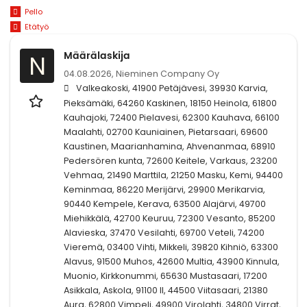
Pello
Etätyö
Määrälaskija
N
04.08.2026,
Nieminen Company Oy
Valkeakoski, 41900 Petäjävesi, 39930 Karvia,
Pieksämäki, 64260 Kaskinen, 18150 Heinola, 61800
Kauhajoki, 72400 Pielavesi, 62300 Kauhava, 66100
Maalahti, 02700 Kauniainen, Pietarsaari, 69600
Kaustinen, Maarianhamina, Ahvenanmaa, 68910
Pedersören kunta, 72600 Keitele, Varkaus, 23200
Vehmaa, 21490 Marttila, 21250 Masku, Kemi, 94400
Keminmaa, 86220 Merijärvi, 29900 Merikarvia,
90440 Kempele, Kerava, 63500 Alajärvi, 49700
Miehikkälä, 42700 Keuruu, 72300 Vesanto, 85200
Alavieska, 37470 Vesilahti, 69700 Veteli, 74200
Vieremä, 03400 Vihti, Mikkeli, 39820 Kihniö, 63300
Alavus, 91500 Muhos, 42600 Multia, 43900 Kinnula,
Muonio, Kirkkonummi, 65630 Mustasaari, 17200
Asikkala, Askola, 91100 II, 44500 Viitasaari, 21380
Aura, 62800 Vimpeli, 49900 Virolahti, 34800 Virrat,