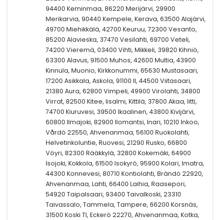
94400 Keminmaa, 86220 Merijärvi, 29900
Merikarvia, 90440 Kempele, Kerava, 63500 Alajärvi,
49700 Miehikkälä, 42700 Keuruu, 72300 Vesanto,
85200 Alavieska, 37470 Vesilahti, 69700 Veteli,
74200 Vieremä, 03400 Vihti, Mikkeli, 39820 Kihniö,
63300 Alavus, 91500 Muhos, 42600 Multia, 43900
Kinnula, Muonio, Kirkkonummi, 65630 Mustasaari,
17200 Asikkala, Askola, 91100 II, 44500 Viitasaari,
21380 Aura, 62800 Vimpeli, 49900 Virolahti, 34800
Virrat, 82500 Kitee, Iisalmi, Kittilä, 37800 Akaa, Iitti,
74700 Kiuruvesi, 39500 Ikaalinen, 43800 Kivijärvi,
60800 Ilmajoki, 82900 Ilomantsi, Inari, 10210 Inkoo,
Vårdö 22550, Ahvenanmaa, 56100 Ruokolahti,
Helvetinkoluntie, Ruovesi, 21290 Rusko, 66800
Vöyri, 82300 Rääkkylä, 32800 Kokemäki, 64900
Isojoki, Kokkola, 61500 Isokyrö, 95900 Kolari, Imatra,
44300 Konnevesi, 80710 Kontiolahti, Brändö 22920,
Ahvenanmaa, Lahti, 66400 Laihia, Raasepori,
54920 Taipalsaari, 93400 Taivalkoski, 23310
Taivassalo, Tammela, Tampere, 66200 Korsnäs,
31500 Koski Tl, Eckerö 22270, Ahvenanmaa, Kotka,