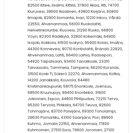
82500 Kitee, Iisalmi, Kittilä, 37800 Akaa, Iitti, 74700
Kiuruvesi, 39500 Ikaalinen, 43800 Kivijärvi, 60800
Ilmajoki, 82900 Ilomantsi, Inari, 10210 Inkoo, Vårdö
22550, Ahvenanmaa, 56100 Ruokolahti,
Helvetinkoluntie, Ruovesi, 21290 Rusko, 66800
Vöyri, 82300 Rääkkylä, 32800 Kokemäki, 64900
Isojoki, Kokkola, 61500 Isokyrö, 95900 Kolari, Imatra,
44300 Konnevesi, 80710 Kontiolahti, Brändö 22920,
Ahvenanmaa, Lahti, 66400 Laihia, Raasepori,
54920 Taipalsaari, 93400 Taivalkoski, 23310
Taivassalo, Tammela, Tampere, 66200 Korsnäs,
31500 Koski Tl, Eckerö 22270, Ahvenanmaa, Kotka,
14200 Janakkala, Kouvola, 64480
Kristiinankaupunki, 58175 Enonkoski, Joensuu,
68500 Kruunupyy, 99400 Enontekiö, 31600
Jokioinen, Espoo, 44800 Pihtipudas, 72210 Tervo,
95300 Tervola, Pirkkala, 64700 Teuva, 82600
Tohmajärvi, 83700 Polvijärvi, 69300 Toholampi,
29630 Pomarkku, 43100 Saarijärvi, Pori, 88900
Kuhmo, Jomala 22150, Ahvenanmaa, 17800
Kuhmoinen, 27510 Eura, 79600 Joroinen, 27100