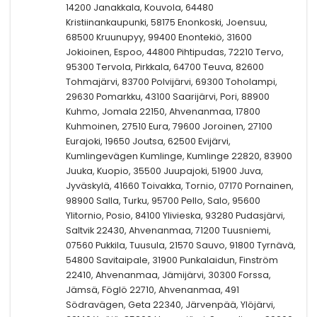
14200 Janakkala, Kouvola, 64480
Kristiinankaupunki, 58175 Enonkoski, Joensuu,
68500 Kruunupyy, 99400 Enontekiö, 31600
Jokioinen, Espoo, 44800 Pihtipudas, 72210 Tervo,
95300 Tervola, Pirkkala, 64700 Teuva, 82600
Tohmajärvi, 83700 Polvijärvi, 69300 Toholampi,
29630 Pomarkku, 43100 Saarijärvi, Pori, 88900
Kuhmo, Jomala 22150, Ahvenanmaa, 17800
Kuhmoinen, 27510 Eura, 79600 Joroinen, 27100
Eurajoki, 19650 Joutsa, 62500 Evijärvi,
Kumlingevägen Kumlinge, Kumlinge 22820, 83900
Juuka, Kuopio, 35500 Juupajoki, 51900 Juva,
Jyväskylä, 41660 Toivakka, Tornio, 07170 Pornainen,
98900 Salla, Turku, 95700 Pello, Salo, 95600
Ylitornio, Posio, 84100 Ylivieska, 93280 Pudasjärvi,
Saltvik 22430, Ahvenanmaa, 71200 Tuusniemi,
07560 Pukkila, Tuusula, 21570 Sauvo, 91800 Tyrnävä,
54800 Savitaipale, 31900 Punkalaidun, Finström
22410, Ahvenanmaa, Jämijärvi, 30300 Forssa,
Jämsä, Föglö 22710, Ahvenanmaa, 491
Södravägen, Geta 22340, Järvenpää, Ylöjärvi,