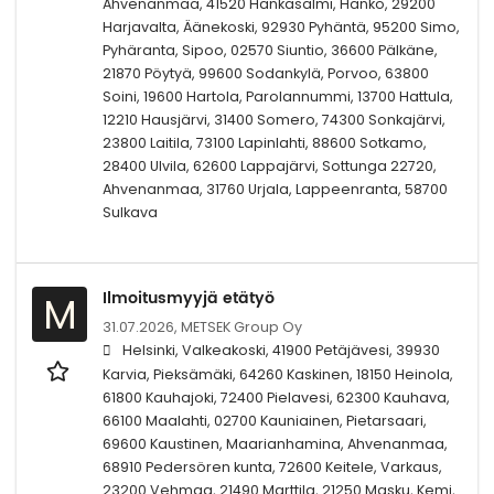
Ahvenanmaa, 41520 Hankasalmi, Hanko, 29200
Harjavalta, Äänekoski, 92930 Pyhäntä, 95200 Simo,
Pyhäranta, Sipoo, 02570 Siuntio, 36600 Pälkäne,
21870 Pöytyä, 99600 Sodankylä, Porvoo, 63800
Soini, 19600 Hartola, Parolannummi, 13700 Hattula,
12210 Hausjärvi, 31400 Somero, 74300 Sonkajärvi,
23800 Laitila, 73100 Lapinlahti, 88600 Sotkamo,
28400 Ulvila, 62600 Lappajärvi, Sottunga 22720,
Ahvenanmaa, 31760 Urjala, Lappeenranta, 58700
Sulkava
Ilmoitusmyyjä etätyö
M
31.07.2026,
METSEK Group Oy
Helsinki, Valkeakoski, 41900 Petäjävesi, 39930
Karvia, Pieksämäki, 64260 Kaskinen, 18150 Heinola,
61800 Kauhajoki, 72400 Pielavesi, 62300 Kauhava,
66100 Maalahti, 02700 Kauniainen, Pietarsaari,
69600 Kaustinen, Maarianhamina, Ahvenanmaa,
68910 Pedersören kunta, 72600 Keitele, Varkaus,
23200 Vehmaa, 21490 Marttila, 21250 Masku, Kemi,