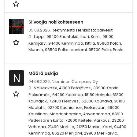
Siivoojia nokikohteeseen
05.08.2026,
Rekrymesta Henkilöstöpalvelut
Lappi, 99400 Enontekiö, Inari, Kemi, 98100
Kemijärvi, 94400 Keminmaa, Kittilä, 95900 Kolari,
Muonio, 98500 Pelkosenniemi, 95700 Pello, Posio
Määrälaskija
N
04.08.2026,
Nieminen Company Oy
Valkeakoski, 41900 Petäjävesi, 39930 Karvia,
Pieksämäki, 64260 Kaskinen, 18150 Heinola, 61800
Kauhajoki, 72400 Pielavesi, 62300 Kauhava, 66100
Maalahti, 02700 Kauniainen, Pietarsaari, 69600
Kaustinen, Maarianhamina, Ahvenanmaa, 68910
Pedersören kunta, 72600 Keitele, Varkaus, 23200
Vehmaa, 21490 Marttila, 21250 Masku, Kemi, 94400
Keminmaa, 86220 Merijärvi, 29900 Merikarvia,