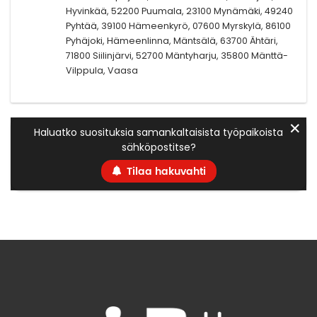
Hyvinkää, 52200 Puumala, 23100 Mynämäki, 49240
Pyhtää, 39100 Hämeenkyrö, 07600 Myrskylä, 86100
Pyhäjoki, Hämeenlinna, Mäntsälä, 63700 Ähtäri,
71800 Siilinjärvi, 52700 Mäntyharju, 35800 Mänttä-
Vilppula, Vaasa
✕
Haluatko suosituksia samankaltaisista työpaikoista
sähköpostitse?
Tilaa hakuvahti