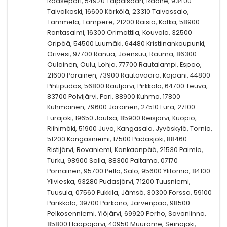
Raasepori, 54920 Taipalsaari, Raahe, 93400
Taivalkoski, 16600 Kärkölä, 23310 Taivassalo,
Tammela, Tampere, 21200 Raisio, Kotka, 58900
Rantasalmi, 16300 Orimattila, Kouvola, 32500
Oripää, 54500 Luumäki, 64480 Kristiinankaupunki,
Orivesi, 97700 Ranua, Joensuu, Rauma, 86300
Oulainen, Oulu, Lohja, 77700 Rautalampi, Espoo,
21600 Parainen, 73900 Rautavaara, Kajaani, 44800
Pihtipudas, 56800 Rautjärvi, Pirkkala, 64700 Teuva,
83700 Polvijärvi, Pori, 88900 Kuhmo, 17800
Kuhmoinen, 79600 Joroinen, 27510 Eura, 27100
Eurajoki, 19650 Joutsa, 85900 Reisjärvi, Kuopio,
Riihimäki, 51900 Juva, Kangasala, Jyväskylä, Tornio,
51200 Kangasniemi, 17500 Padasjoki, 88460
Ristijärvi, Rovaniemi, Kankaanpää, 21530 Paimio,
Turku, 98900 Salla, 88300 Paltamo, 07170
Pornainen, 95700 Pello, Salo, 95600 Ylitornio, 84100
Ylivieska, 93280 Pudasjärvi, 71200 Tuusniemi,
Tuusula, 07560 Pukkila, Jämsä, 30300 Forssa, 59100
Parikkala, 39700 Parkano, Järvenpää, 98500
Pelkosenniemi, Ylöjärvi, 69920 Perho, Savonlinna,
85800 Haapajärvi, 40950 Muurame, Seinäjoki,