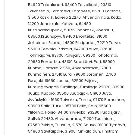
54920 Taipalsaari, 93400 Taivalkoski, 23310
Taivassalo, Tammela, Tampere, 66200 Korsnäs,
31500 Koski Tl, Eckerö 22270, Ahvenanmaa, Kotka,
14200 Janakkala, Kouvola, 64480
Kristiinankaupunki, 58175 Enonkoski, Joensuu,
68500 Kruunupyy, 99400 Enontekiö, 31600
Jokioinen, Espoo, 44800 Pihtipudas, 72210 Tervo,
95300 Tervola, Pirkkala, 64700 Teuva, 82600
Tohmajärvi, 83700 Polvijärvi, 69300 Toholampi,
29630 Pomarkku, 43100 Saarijärvi, Pori, 88900
Kuhmo, Jomala 22150, Ahvenanmaa, 17800
Kuhmoinen, 27510 Eura, 79600 Joroinen, 27100
Eurajoki, 19650 Joutsa, 62500 Evijärvi,
Kumlingevägen Kumlinge, Kumlinge 22820, 83900
Juuka, Kuopio, 35500 Juupajoki, 51900 Juva,
Jyväskylä, 41660 Toivakka, Tornio, 07170 Pornainen,
98900 Salla, Turku, 95700 Pello, Salo, 95600
Ylitornio, Posio, 84100 Ylivieska, 93280 Pudasjärvi,
Saltvik 22430, Ahvenanmaa, 71200 Tuusniemi,
07560 Pukkila, Tuusula, 21570 Sauvo, 91800 Tyrnävä,
54800 Savitaipale, 31900 Punkalaidun, Finström