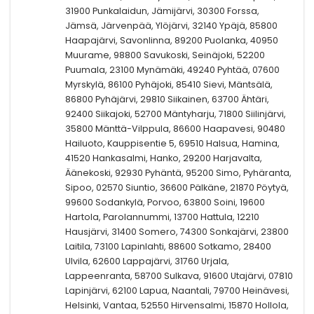
31900 Punkalaidun, Jämijärvi, 30300 Forssa,
Jämsä, Järvenpää, Ylöjärvi, 32140 Ypäjä, 85800
Haapajärvi, Savonlinna, 89200 Puolanka, 40950
Muurame, 98800 Savukoski, Seinäjoki, 52200
Puumala, 23100 Mynämäki, 49240 Pyhtää, 07600
Myrskylä, 86100 Pyhäjoki, 85410 Sievi, Mäntsälä,
86800 Pyhäjärvi, 29810 Siikainen, 63700 Ähtäri,
92400 Siikajoki, 52700 Mäntyharju, 71800 Siilinjärvi,
35800 Mänttä-Vilppula, 86600 Haapavesi, 90480
Hailuoto, Kauppisentie 5, 69510 Halsua, Hamina,
41520 Hankasalmi, Hanko, 29200 Harjavalta,
Äänekoski, 92930 Pyhäntä, 95200 Simo, Pyhäranta,
Sipoo, 02570 Siuntio, 36600 Pälkäne, 21870 Pöytyä,
99600 Sodankylä, Porvoo, 63800 Soini, 19600
Hartola, Parolannummi, 13700 Hattula, 12210
Hausjärvi, 31400 Somero, 74300 Sonkajärvi, 23800
Laitila, 73100 Lapinlahti, 88600 Sotkamo, 28400
Ulvila, 62600 Lappajärvi, 31760 Urjala,
Lappeenranta, 58700 Sulkava, 91600 Utajärvi, 07810
Lapinjärvi, 62100 Lapua, Naantali, 79700 Heinävesi,
Helsinki, Vantaa, 52550 Hirvensalmi, 15870 Hollola,