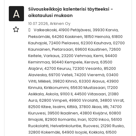
Siivouskeikkoja kalenterisi täytteeksi -
A
aikataulusi mukaan
10.07.2026,
Arkinen Oy
Valkeakoski, 41900 Petäjävesi, 39930 Karvia,
Pieksämäki, 64260 Kaskinen, 18150 Heinola, 61800
Kauhajoki, 72400 Pielavesi, 62300 Kauhava, 02700
Kauniainen, Pietarsaari, 69600 Kaustinen, 72600
Keitele, Varkaus, 23200 Vehmaa, Kemi, 94400
Keminmaa, 90440 Kempele, Kerava, 63500
Alajärvi, 42700 Keuruu, 72300 Vesanto, 85200
Alavieska, 69700 Veteli, 74200 Vieremä, 03400
Vihti, Mikkeli, 39820 Kihniö, 63300 Alavus, 43900
Kinnula, Kirkkonummi, 65630 Mustasaari, 17200
Asikkala, Askola, 91100 II, 44500 Viitasaari, 21380
Aura, 62800 Vimpeli, 49900 Virolahti, 34800 Virrat,
82500 Kitee, Iisalmi, Kittilä, 37800 Akaa, Iitti, 74700
Kiuruvesi, 39500 Ikaalinen, 43800 Kivijärvi, 60800
Ilmajoki, 82900 Ilomantsi, Inari, 10210 Inkoo, 56100
Ruokolahti, Helvetinkoluntie, Ruovesi, 21290 Rusko,
32800 Kokemäki, 64900 Isojoki, Kokkola, 61500