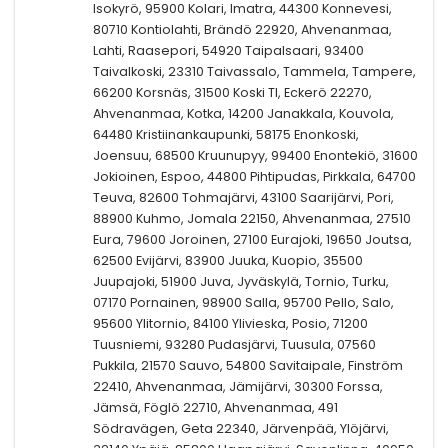
Isokyrö, 95900 Kolari, Imatra, 44300 Konnevesi,
80710 Kontiolahti, Brändö 22920, Ahvenanmaa,
Lahti, Raasepori, 54920 Taipalsaari, 93400
Taivalkoski, 23310 Taivassalo, Tammela, Tampere,
66200 Korsnäs, 31500 Koski Tl, Eckerö 22270,
Ahvenanmaa, Kotka, 14200 Janakkala, Kouvola,
64480 Kristiinankaupunki, 58175 Enonkoski,
Joensuu, 68500 Kruunupyy, 99400 Enontekiö, 31600
Jokioinen, Espoo, 44800 Pihtipudas, Pirkkala, 64700
Teuva, 82600 Tohmajärvi, 43100 Saarijärvi, Pori,
88900 Kuhmo, Jomala 22150, Ahvenanmaa, 27510
Eura, 79600 Joroinen, 27100 Eurajoki, 19650 Joutsa,
62500 Evijärvi, 83900 Juuka, Kuopio, 35500
Juupajoki, 51900 Juva, Jyväskylä, Tornio, Turku,
07170 Pornainen, 98900 Salla, 95700 Pello, Salo,
95600 Ylitornio, 84100 Ylivieska, Posio, 71200
Tuusniemi, 93280 Pudasjärvi, Tuusula, 07560
Pukkila, 21570 Sauvo, 54800 Savitaipale, Finström
22410, Ahvenanmaa, Jämijärvi, 30300 Forssa,
Jämsä, Föglö 22710, Ahvenanmaa, 491
Södravägen, Geta 22340, Järvenpää, Ylöjärvi,