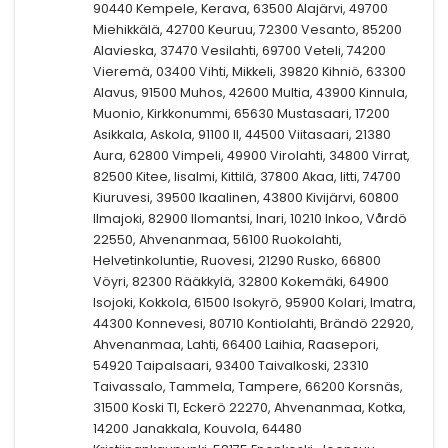
90440 Kempele, Kerava, 63500 Alajärvi, 49700
Miehikkälä, 42700 Keuruu, 72300 Vesanto, 85200
Alavieska, 37470 Vesilahti, 69700 Veteli, 74200
Vieremä, 03400 Vihti, Mikkeli, 39820 Kihniö, 63300
Alavus, 91500 Muhos, 42600 Multia, 43900 Kinnula,
Muonio, Kirkkonummi, 65630 Mustasaari, 17200
Asikkala, Askola, 91100 II, 44500 Viitasaari, 21380
Aura, 62800 Vimpeli, 49900 Virolahti, 34800 Virrat,
82500 Kitee, Iisalmi, Kittilä, 37800 Akaa, Iitti, 74700
Kiuruvesi, 39500 Ikaalinen, 43800 Kivijärvi, 60800
Ilmajoki, 82900 Ilomantsi, Inari, 10210 Inkoo, Vårdö
22550, Ahvenanmaa, 56100 Ruokolahti,
Helvetinkoluntie, Ruovesi, 21290 Rusko, 66800
Vöyri, 82300 Rääkkylä, 32800 Kokemäki, 64900
Isojoki, Kokkola, 61500 Isokyrö, 95900 Kolari, Imatra,
44300 Konnevesi, 80710 Kontiolahti, Brändö 22920,
Ahvenanmaa, Lahti, 66400 Laihia, Raasepori,
54920 Taipalsaari, 93400 Taivalkoski, 23310
Taivassalo, Tammela, Tampere, 66200 Korsnäs,
31500 Koski Tl, Eckerö 22270, Ahvenanmaa, Kotka,
14200 Janakkala, Kouvola, 64480