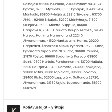
Seinäjoki, 52200 Puumala, 23100 Mynämäki, 49240
Pyhtää, 07600 Myrskylä, 86100 Pyhäjoki, 85410 Sievi,
Mäntsälä, 86800 Pyhäjärvi, 29810 Siikainen, 63700
Ähtäri, 92400 Siikajoki, 52700 Mäntyharju, 71800
Siilinjärvi, 35800 Mänttä-Vilppula, 86600
Haapavesi, 90480 Hailuoto, Kauppisentie 5, 69510
Halsua, Hamina, Hammarland 22240,
Ahvenanmaa, 41520 Hankasalmi, Hanko, 29200
Harjavalta, Äänekoski, 92930 Pyhäntä, 95200 Simo,
Pyhäranta, Sipoo, 02570 Siuntio, 36600 Pälkäne,
21870 Pöytyä, 99600 Sodankylä, Porvoo, 63800
Soini, 19600 Hartola, Parolannummi, 13700 Hattula,
12210 Hausjärvi, 31400 Somero, 74300 Sonkajärvi,
23800 Laitila, 73100 Lapinlahti, 88600 Sotkamo,
28400 Ulvila, 62600 Lappajärvi, Sottunga 22720,
Ahvenanmaa, 31760 Urjala, Lappeenranta, 58700
Sulkava
KotiAvustajat - yrittäjä
K