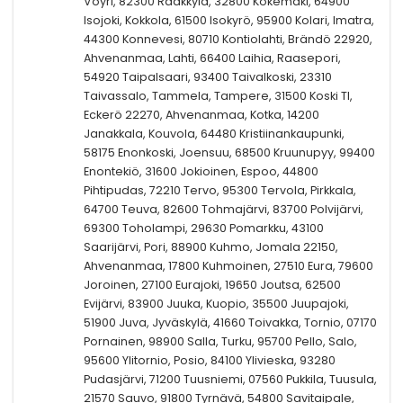
Vöyri, 82300 Rääkkylä, 32800 Kokemäki, 64900
Isojoki, Kokkola, 61500 Isokyrö, 95900 Kolari, Imatra,
44300 Konnevesi, 80710 Kontiolahti, Brändö 22920,
Ahvenanmaa, Lahti, 66400 Laihia, Raasepori,
54920 Taipalsaari, 93400 Taivalkoski, 23310
Taivassalo, Tammela, Tampere, 31500 Koski Tl,
Eckerö 22270, Ahvenanmaa, Kotka, 14200
Janakkala, Kouvola, 64480 Kristiinankaupunki,
58175 Enonkoski, Joensuu, 68500 Kruunupyy, 99400
Enontekiö, 31600 Jokioinen, Espoo, 44800
Pihtipudas, 72210 Tervo, 95300 Tervola, Pirkkala,
64700 Teuva, 82600 Tohmajärvi, 83700 Polvijärvi,
69300 Toholampi, 29630 Pomarkku, 43100
Saarijärvi, Pori, 88900 Kuhmo, Jomala 22150,
Ahvenanmaa, 17800 Kuhmoinen, 27510 Eura, 79600
Joroinen, 27100 Eurajoki, 19650 Joutsa, 62500
Evijärvi, 83900 Juuka, Kuopio, 35500 Juupajoki,
51900 Juva, Jyväskylä, 41660 Toivakka, Tornio, 07170
Pornainen, 98900 Salla, Turku, 95700 Pello, Salo,
95600 Ylitornio, Posio, 84100 Ylivieska, 93280
Pudasjärvi, 71200 Tuusniemi, 07560 Pukkila, Tuusula,
21570 Sauvo, 91800 Tyrnävä, 54800 Savitaipale,