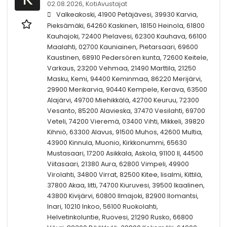
02.08.2026,
KotiAvustajat
Valkeakoski, 41900 Petäjävesi, 39930 Karvia,
Pieksämäki, 64260 Kaskinen, 18150 Heinola, 61800
Kauhajoki, 72400 Pielavesi, 62300 Kauhava, 66100
Maalahti, 02700 Kauniainen, Pietarsaari, 69600
Kaustinen, 68910 Pedersören kunta, 72600 Keitele,
Varkaus, 23200 Vehmaa, 21490 Marttila, 21250
Masku, Kemi, 94400 Keminmaa, 86220 Merijärvi,
29900 Merikarvia, 90440 Kempele, Kerava, 63500
Alajärvi, 49700 Miehikkälä, 42700 Keuruu, 72300
Vesanto, 85200 Alavieska, 37470 Vesilahti, 69700
Veteli, 74200 Vieremä, 03400 Vihti, Mikkeli, 39820
Kihniö, 63300 Alavus, 91500 Muhos, 42600 Multia,
43900 Kinnula, Muonio, Kirkkonummi, 65630
Mustasaari, 17200 Asikkala, Askola, 91100 II, 44500
Viitasaari, 21380 Aura, 62800 Vimpeli, 49900
Virolahti, 34800 Virrat, 82500 Kitee, Iisalmi, Kittilä,
37800 Akaa, Iitti, 74700 Kiuruvesi, 39500 Ikaalinen,
43800 Kivijärvi, 60800 Ilmajoki, 82900 Ilomantsi,
Inari, 10210 Inkoo, 56100 Ruokolahti,
Helvetinkoluntie, Ruovesi, 21290 Rusko, 66800