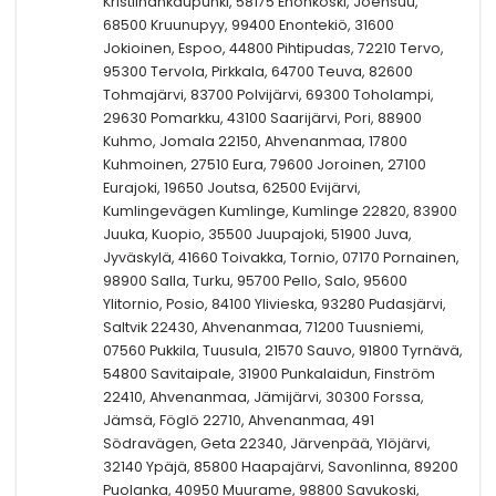
Kristiinankaupunki, 58175 Enonkoski, Joensuu,
68500 Kruunupyy, 99400 Enontekiö, 31600
Jokioinen, Espoo, 44800 Pihtipudas, 72210 Tervo,
95300 Tervola, Pirkkala, 64700 Teuva, 82600
Tohmajärvi, 83700 Polvijärvi, 69300 Toholampi,
29630 Pomarkku, 43100 Saarijärvi, Pori, 88900
Kuhmo, Jomala 22150, Ahvenanmaa, 17800
Kuhmoinen, 27510 Eura, 79600 Joroinen, 27100
Eurajoki, 19650 Joutsa, 62500 Evijärvi,
Kumlingevägen Kumlinge, Kumlinge 22820, 83900
Juuka, Kuopio, 35500 Juupajoki, 51900 Juva,
Jyväskylä, 41660 Toivakka, Tornio, 07170 Pornainen,
98900 Salla, Turku, 95700 Pello, Salo, 95600
Ylitornio, Posio, 84100 Ylivieska, 93280 Pudasjärvi,
Saltvik 22430, Ahvenanmaa, 71200 Tuusniemi,
07560 Pukkila, Tuusula, 21570 Sauvo, 91800 Tyrnävä,
54800 Savitaipale, 31900 Punkalaidun, Finström
22410, Ahvenanmaa, Jämijärvi, 30300 Forssa,
Jämsä, Föglö 22710, Ahvenanmaa, 491
Södravägen, Geta 22340, Järvenpää, Ylöjärvi,
32140 Ypäjä, 85800 Haapajärvi, Savonlinna, 89200
Puolanka, 40950 Muurame, 98800 Savukoski,