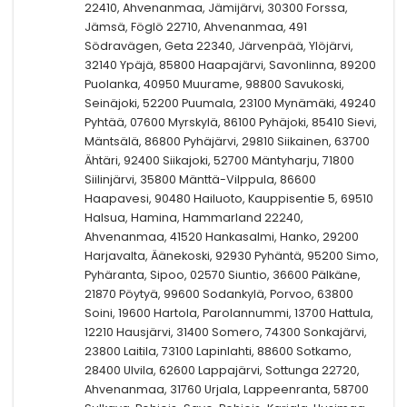
22410, Ahvenanmaa, Jämijärvi, 30300 Forssa,
Jämsä, Föglö 22710, Ahvenanmaa, 491
Södravägen, Geta 22340, Järvenpää, Ylöjärvi,
32140 Ypäjä, 85800 Haapajärvi, Savonlinna, 89200
Puolanka, 40950 Muurame, 98800 Savukoski,
Seinäjoki, 52200 Puumala, 23100 Mynämäki, 49240
Pyhtää, 07600 Myrskylä, 86100 Pyhäjoki, 85410 Sievi,
Mäntsälä, 86800 Pyhäjärvi, 29810 Siikainen, 63700
Ähtäri, 92400 Siikajoki, 52700 Mäntyharju, 71800
Siilinjärvi, 35800 Mänttä-Vilppula, 86600
Haapavesi, 90480 Hailuoto, Kauppisentie 5, 69510
Halsua, Hamina, Hammarland 22240,
Ahvenanmaa, 41520 Hankasalmi, Hanko, 29200
Harjavalta, Äänekoski, 92930 Pyhäntä, 95200 Simo,
Pyhäranta, Sipoo, 02570 Siuntio, 36600 Pälkäne,
21870 Pöytyä, 99600 Sodankylä, Porvoo, 63800
Soini, 19600 Hartola, Parolannummi, 13700 Hattula,
12210 Hausjärvi, 31400 Somero, 74300 Sonkajärvi,
23800 Laitila, 73100 Lapinlahti, 88600 Sotkamo,
28400 Ulvila, 62600 Lappajärvi, Sottunga 22720,
Ahvenanmaa, 31760 Urjala, Lappeenranta, 58700