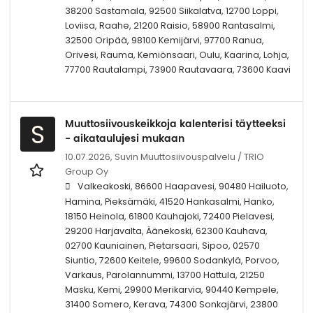
38200 Sastamala, 92500 Siikalatva, 12700 Loppi,
Loviisa, Raahe, 21200 Raisio, 58900 Rantasalmi,
32500 Oripää, 98100 Kemijärvi, 97700 Ranua,
Orivesi, Rauma, Kemiönsaari, Oulu, Kaarina, Lohja,
77700 Rautalampi, 73900 Rautavaara, 73600 Kaavi
Muuttosiivouskeikkoja kalenterisi täytteeksi
S
- aikataulujesi mukaan
10.07.2026,
Suvin Muuttosiivouspalvelu / TRIO
Group Oy
Valkeakoski, 86600 Haapavesi, 90480 Hailuoto,
Hamina, Pieksämäki, 41520 Hankasalmi, Hanko,
18150 Heinola, 61800 Kauhajoki, 72400 Pielavesi,
29200 Harjavalta, Äänekoski, 62300 Kauhava,
02700 Kauniainen, Pietarsaari, Sipoo, 02570
Siuntio, 72600 Keitele, 99600 Sodankylä, Porvoo,
Varkaus, Parolannummi, 13700 Hattula, 21250
Masku, Kemi, 29900 Merikarvia, 90440 Kempele,
31400 Somero, Kerava, 74300 Sonkajärvi, 23800