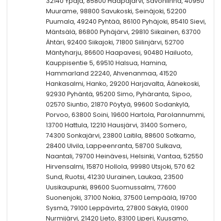
32140 Ypäjä, 85800 Haapajärvi, Savonlinna, 40950
Muurame, 98800 Savukoski, Seinäjoki, 52200
Puumala, 49240 Pyhtää, 86100 Pyhäjoki, 85410 Sievi,
Mäntsälä, 86800 Pyhäjärvi, 29810 Siikainen, 63700
Ähtäri, 92400 Siikajoki, 71800 Siilinjärvi, 52700
Mäntyharju, 86600 Haapavesi, 90480 Hailuoto,
Kauppisentie 5, 69510 Halsua, Hamina,
Hammarland 22240, Ahvenanmaa, 41520
Hankasalmi, Hanko, 29200 Harjavalta, Äänekoski,
92930 Pyhäntä, 95200 Simo, Pyhäranta, Sipoo,
02570 Siuntio, 21870 Pöytyä, 99600 Sodankylä,
Porvoo, 63800 Soini, 19600 Hartola, Parolannummi,
13700 Hattula, 12210 Hausjärvi, 31400 Somero,
74300 Sonkajärvi, 23800 Laitila, 88600 Sotkamo,
28400 Ulvila, Lappeenranta, 58700 Sulkava,
Naantali, 79700 Heinävesi, Helsinki, Vantaa, 52550
Hirvensalmi, 15870 Hollola, 99980 Utsjoki, 570 62
Sund, Ruotsi, 41230 Uurainen, Laukaa, 23500
Uusikaupunki, 89600 Suomussalmi, 77600
Suonenjoki, 37100 Nokia, 37500 Lempäälä, 19700
Sysmä, 79100 Leppävirta, 27800 Säkylä, 01900
Nurmijärvi, 21420 Lieto, 83100 Liperi, Kuusamo,