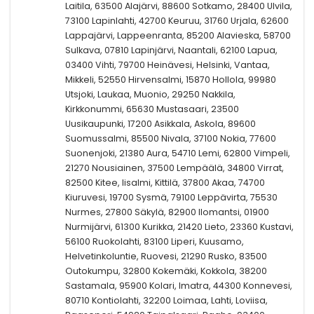
Laitila, 63500 Alajärvi, 88600 Sotkamo, 28400 Ulvila,
73100 Lapinlahti, 42700 Keuruu, 31760 Urjala, 62600
Lappajärvi, Lappeenranta, 85200 Alavieska, 58700
Sulkava, 07810 Lapinjärvi, Naantali, 62100 Lapua,
03400 Vihti, 79700 Heinävesi, Helsinki, Vantaa,
Mikkeli, 52550 Hirvensalmi, 15870 Hollola, 99980
Utsjoki, Laukaa, Muonio, 29250 Nakkila,
Kirkkonummi, 65630 Mustasaari, 23500
Uusikaupunki, 17200 Asikkala, Askola, 89600
Suomussalmi, 85500 Nivala, 37100 Nokia, 77600
Suonenjoki, 21380 Aura, 54710 Lemi, 62800 Vimpeli,
21270 Nousiainen, 37500 Lempäälä, 34800 Virrat,
82500 Kitee, Iisalmi, Kittilä, 37800 Akaa, 74700
Kiuruvesi, 19700 Sysmä, 79100 Leppävirta, 75530
Nurmes, 27800 Säkylä, 82900 Ilomantsi, 01900
Nurmijärvi, 61300 Kurikka, 21420 Lieto, 23360 Kustavi,
56100 Ruokolahti, 83100 Liperi, Kuusamo,
Helvetinkoluntie, Ruovesi, 21290 Rusko, 83500
Outokumpu, 32800 Kokemäki, Kokkola, 38200
Sastamala, 95900 Kolari, Imatra, 44300 Konnevesi,
80710 Kontiolahti, 32200 Loimaa, Lahti, Loviisa,